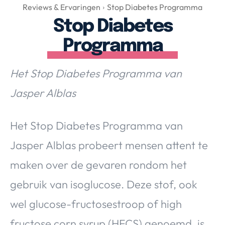
Over Valerie
Reviews & Ervaringen
Stop Diabetes Programma
Stop Diabetes
Over Valerie
De Top 5
Programma
Contact
Het Stop Diabetes Programma van
VALERIE'S CHOICE
Jasper Alblas
Food & Drinks
Health & Beauty
Gadgets
Huis & Tuin
Het Stop Diabetes Programma van
Travel
Lifestyle
Jasper Alblas probeert mensen attent te
maken over de gevaren rondom het
gebruik van isoglucose. Deze stof, ook
wel glucose-fructosestroop of high
fructose corn syrup (HFCS) genoemd, is