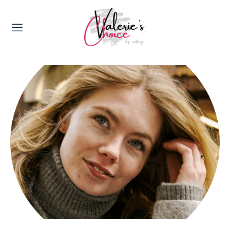
Valerie's Topics
Travel & Culture
Food & Drinks
Happyness & Opmerkelijk
Lifestyle, Sport & Duurzaamheid
Gadgets & Tech
Top 5 van Valerie
Health & Beauty
Huis & Tuin
Nieuws & Media