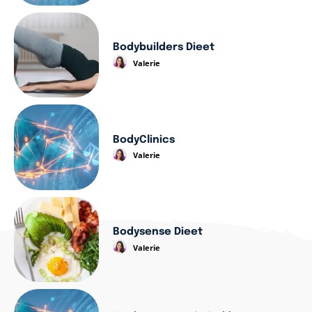
Bodybuilders Dieet
Valerie
BodyClinics
Valerie
Bodysense Dieet
Valerie