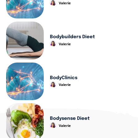
Valerie
Bodybuilders Dieet
Valerie
BodyClinics
Valerie
Bodysense Dieet
Valerie