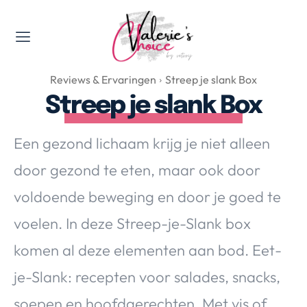
Valerie's Topics
Reviews & Ervaringen
Streep je slank Box
Travel & Culture
Streep je slank Box
Food & Drinks
Happyness & Opmerkelijk
Een gezond lichaam krijg je niet alleen
Lifestyle, Sport & Duurzaamheid
door gezond te eten, maar ook door
Gadgets & Tech
voldoende beweging en door je goed te
Top 5 van Valerie
Health & Beauty
voelen. In deze Streep-je-Slank box
Huis & Tuin
komen al deze elementen aan bod. Eet-
Nieuws & Media
je-Slank: recepten voor salades, snacks,
soepen en hoofdgerechten. Met vis of