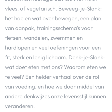
Over Valerie
vlees, of vegetarisch. Beweeg-je-Slank:
Over Valerie
het hoe en wat over bewegen, een plan
De Top 5
van aanpak, trainingsschema’s voor
Contact
fietsen, wandelen, zwemmen en
VALERIE'S CHOICE
hardlopen en veel oefeningen voor een
fit, sterk en lenig lichaam. Denk-je-Slank:
Food & Drinks
Health & Beauty
Gadgets
Huis & Tuin
Travel
Lifestyle
wat doet eten met ons? Waarom eten we
te veel? Een helder verhaal over de rol
van voeding, en hoe we door middel van
andere denkwijzes onze levensstijl kunnen
veranderen.