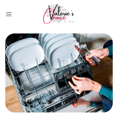
Valerie's Topics
Travel & Culture
Food & Drinks
Happyness & Opmerkelijk
Lifestyle, Sport & Duurzaamheid
Gadgets & Tech
Top 5 van Valerie
Health & Beauty
Huis & Tuin
Nieuws & Media