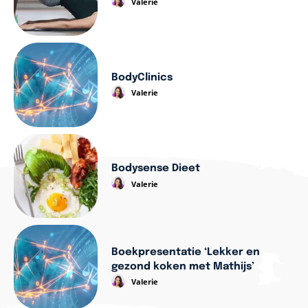
Valerie
BodyClinics
Valerie
Bodysense Dieet
Valerie
Boekpresentatie ‘Lekker en
gezond koken met Mathijs’
Valerie