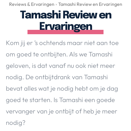
Over Valerie
Reviews & Ervaringen
Tamashi Review en Ervaringen
Tamashi Review en
Over Valerie
De Top 5
Ervaringen
Contact
Kom jij er ’s ochtends maar niet aan toe
VALERIE'S CHOICE
om goed te ontbijten. Als we Tamashi
geloven, is dat vanaf nu ook niet meer
Food & Drinks
Health & Beauty
Gadgets
Huis & Tuin
nodig. De ontbijtdrank van Tamashi
Travel
Lifestyle
bevat alles wat je nodig hebt om je dag
goed te starten. Is Tamashi een goede
vervanger van je ontbijt of heb je meer
nodig?