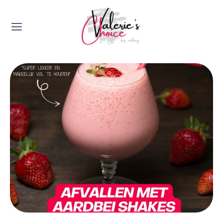
Valerie's Topics
Travel & Culture
Food & Drinks
Happyness & Opmerkelijk
Lifestyle, Sport & Duurzaamheid
Gadgets & Tech
Top 5 van Valerie
Health & Beauty
Huis & Tuin
Nieuws & Media