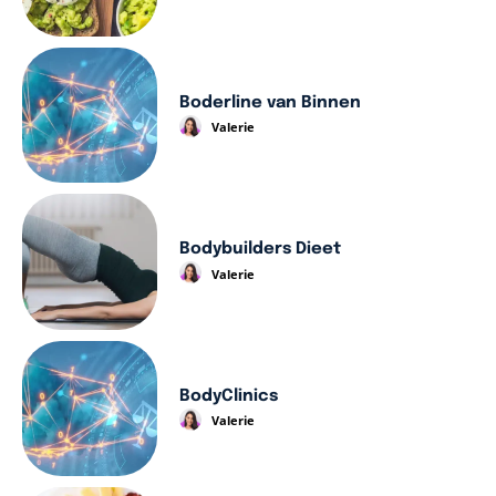
Boderline van Binnen
Valerie
Bodybuilders Dieet
Valerie
BodyClinics
Valerie