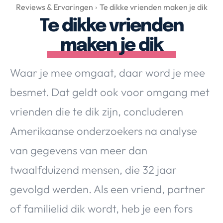
Over Valerie
Reviews & Ervaringen
Te dikke vrienden maken je dik
Te dikke vrienden
Over Valerie
De Top 5
maken je dik
Contact
Waar je mee omgaat, daar word je mee
VALERIE'S CHOICE
besmet. Dat geldt ook voor omgang met
vrienden die te dik zijn, concluderen
Food & Drinks
Health & Beauty
Gadgets
Huis & Tuin
Amerikaanse onderzoekers na analyse
Travel
Lifestyle
van gegevens van meer dan
twaalfduizend mensen, die 32 jaar
gevolgd werden. Als een vriend, partner
of familielid dik wordt, heb je een fors