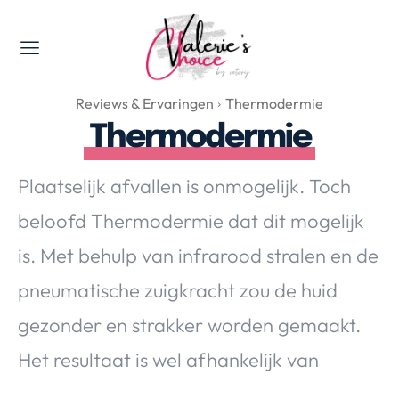
Valerie's Topics
Reviews & Ervaringen
Thermodermie
Travel & Culture
Thermodermie
Food & Drinks
Happyness & Opmerkelijk
Plaatselijk afvallen is onmogelijk. Toch
Lifestyle, Sport & Duurzaamheid
beloofd Thermodermie dat dit mogelijk
Gadgets & Tech
is. Met behulp van infrarood stralen en de
Top 5 van Valerie
Health & Beauty
pneumatische zuigkracht zou de huid
Huis & Tuin
gezonder en strakker worden gemaakt.
Nieuws & Media
Het resultaat is wel afhankelijk van