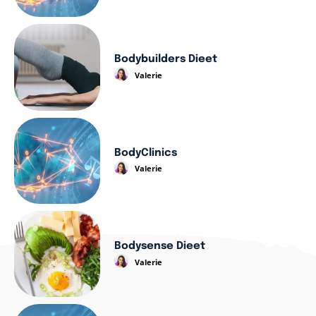
Bodybuilders Dieet
Valerie
BodyClinics
Valerie
Bodysense Dieet
Valerie