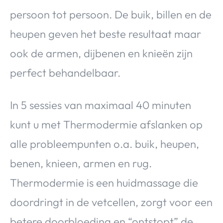
Over Valerie
persoon tot persoon. De buik, billen en de
Over Valerie
heupen geven het beste resultaat maar
De Top 5
ook de armen, dijbenen en knieën zijn
Contact
perfect behandelbaar.
VALERIE'S CHOICE
In 5 sessies van maximaal 40 minuten
Food & Drinks
Health & Beauty
Gadgets
Huis & Tuin
kunt u met Thermodermie afslanken op
Travel
Lifestyle
alle probleempunten o.a. buik, heupen,
benen, knieen, armen en rug.
Thermodermie is een huidmassage die
doordringt in de vetcellen, zorgt voor een
betere doorbloeding en “ontstopt” de