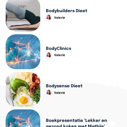
Bodybuilders Dieet
Valerie
BodyClinics
Valerie
Bodysense Dieet
Valerie
Boekpresentatie ‘Lekker en
gezond koken met Mathijs’