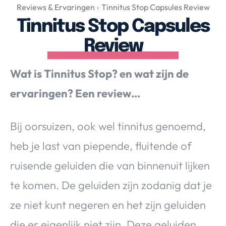
Over Valerie
Reviews & Ervaringen
Tinnitus Stop Capsules Review
Tinnitus Stop Capsules
Over Valerie
De Top 5
Review
Contact
Wat is Tinnitus Stop? en wat zijn de
VALERIE'S CHOICE
ervaringen? Een review…
Food & Drinks
Health & Beauty
Gadgets
Huis & Tuin
Bij oorsuizen, ook wel tinnitus genoemd,
Travel
Lifestyle
heb je last van piepende, fluitende of
ruisende geluiden die van binnenuit lijken
te komen. De geluiden zijn zodanig dat je
ze niet kunt negeren en het zijn geluiden
die er eigenlijk niet zijn. Deze geluiden