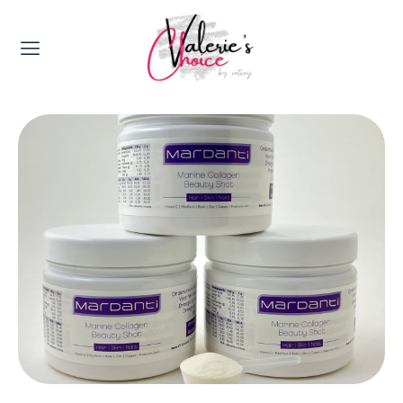
Valerie's Topics
Travel & Culture
Food & Drinks
Happyness & Opmerkelijk
Lifestyle, Sport & Duurzaamheid
Gadgets & Tech
Top 5 van Valerie
Health & Beauty
Huis & Tuin
Nieuws & Media