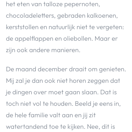
het eten van talloze pepernoten,
Over Valerie
chocoladeletters, gebraden kalkoenen,
Over Valerie
De Top 5
kerststollen en natuurlijk niet te vergeten:
Contact
de appelflappen en oliebollen. Maar er
zijn ook andere manieren.
VALERIE'S CHOICE
De maand december draait om genieten.
Food & Drinks
Health & Beauty
Gadgets
Huis & Tuin
Travel
Lifestyle
Mij zal je dan ook niet horen zeggen dat
je dingen over moet gaan slaan. Dat is
toch niet vol te houden. Beeld je eens in,
de hele familie valt aan en jij zit
watertandend toe te kijken. Nee, dit is