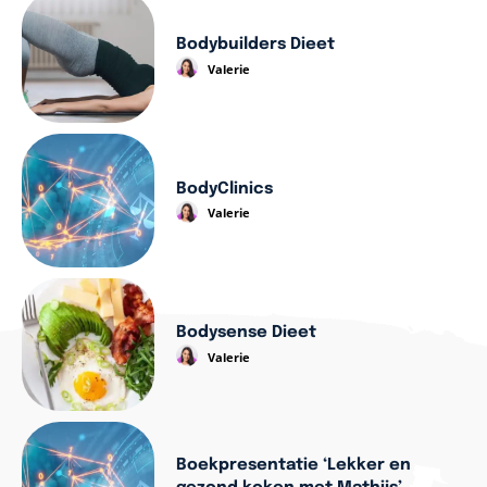
Bodybuilders Dieet
Valerie
BodyClinics
Valerie
Bodysense Dieet
Valerie
Boekpresentatie ‘Lekker en