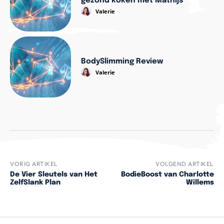
gezond koken met Mathijs’
Valerie
BodySlimming Review
Valerie
VORIG ARTIKEL
VOLGEND ARTIKEL
De Vier Sleutels van Het
BodieBoost van Charlotte
ZelfSlank Plan
Willems