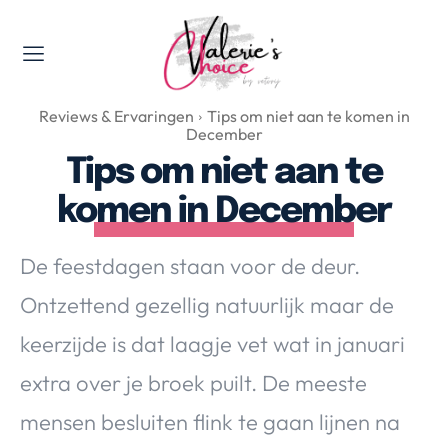
Valerie's Topics
Reviews & Ervaringen
Tips om niet aan te komen in
Travel & Culture
December
Food & Drinks
Tips om niet aan te
Happyness & Opmerkelijk
komen in December
Lifestyle, Sport & Duurzaamheid
Gadgets & Tech
De feestdagen staan voor de deur.
Top 5 van Valerie
Ontzettend gezellig natuurlijk maar de
Health & Beauty
keerzijde is dat laagje vet wat in januari
Huis & Tuin
Nieuws & Media
extra over je broek puilt. De meeste
mensen besluiten flink te gaan lijnen na