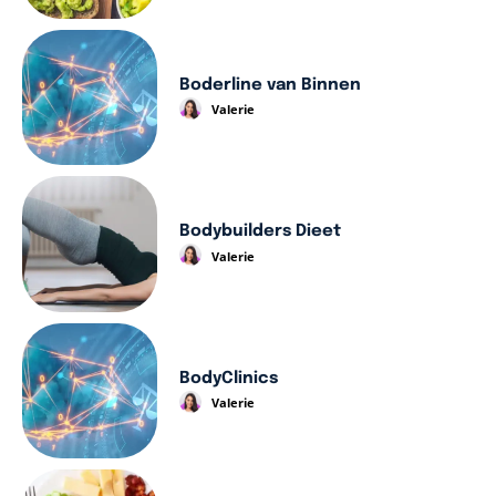
Boderline van Binnen
Valerie
Bodybuilders Dieet
Valerie
BodyClinics
Valerie