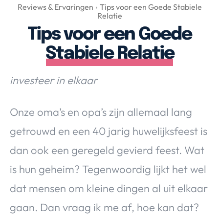
Over Valerie
Reviews & Ervaringen
Tips voor een Goede Stabiele
Relatie
Over Valerie
Tips voor een Goede
De Top 5
Stabiele Relatie
Contact
investeer in elkaar
VALERIE'S CHOICE
Onze oma’s en opa’s zijn allemaal lang
Food & Drinks
Health & Beauty
Gadgets
Huis & Tuin
Travel
Lifestyle
getrouwd en een 40 jarig huwelijksfeest is
dan ook een geregeld gevierd feest. Wat
is hun geheim? Tegenwoordig lijkt het wel
dat mensen om kleine dingen al uit elkaar
gaan. Dan vraag ik me af, hoe kan dat?