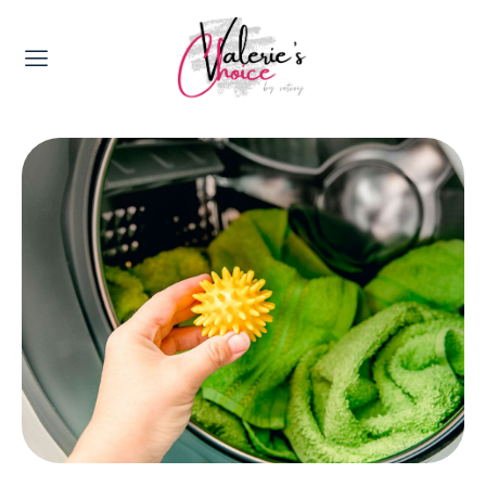
Valerie's Topics
Travel & Culture
Food & Drinks
Happyness & Opmerkelijk
Lifestyle, Sport & Duurzaamheid
Gadgets & Tech
Top 5 van Valerie
Health & Beauty
Huis & Tuin
Nieuws & Media