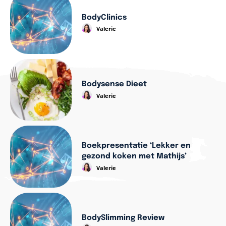
BodyClinics
Valerie
Bodysense Dieet
Valerie
Boekpresentatie ‘Lekker en
gezond koken met Mathijs’
Valerie
BodySlimming Review