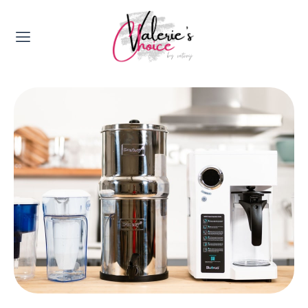
Valerie's Topics
Travel & Culture
Food & Drinks
Happyness & Opmerkelijk
Lifestyle, Sport & Duurzaamheid
Gadgets & Tech
Top 5 van Valerie
Health & Beauty
Huis & Tuin
Nieuws & Media