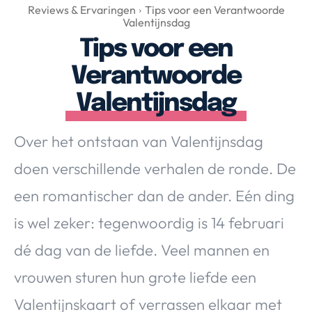
Over Valerie
Reviews & Ervaringen
Tips voor een Verantwoorde
Valentijnsdag
Over Valerie
Tips voor een
De Top 5
Verantwoorde
Contact
Valentijnsdag
VALERIE'S CHOICE
Over het ontstaan van Valentijnsdag
Food & Drinks
Health & Beauty
Gadgets
Huis & Tuin
doen verschillende verhalen de ronde. De
Travel
Lifestyle
een romantischer dan de ander. Eén ding
is wel zeker: tegenwoordig is 14 februari
dé dag van de liefde. Veel mannen en
vrouwen sturen hun grote liefde een
Valentijnskaart of verrassen elkaar met