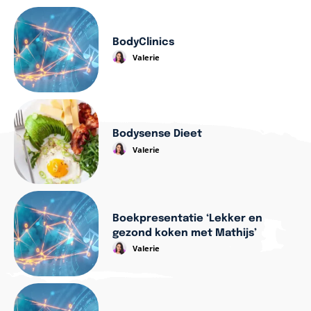
BodyClinics
Valerie
Bodysense Dieet
Valerie
Boekpresentatie ‘Lekker en
gezond koken met Mathijs’
Valerie