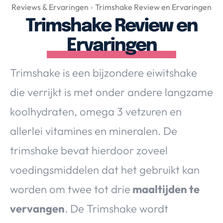
Over Valerie
Reviews & Ervaringen
Trimshake Review en Ervaringen
Trimshake Review en
Over Valerie
De Top 5
Ervaringen
Contact
Trimshake is een bijzondere eiwitshake
VALERIE'S CHOICE
die verrijkt is met onder andere langzame
koolhydraten, omega 3 vetzuren en
Food & Drinks
Health & Beauty
Gadgets
Huis & Tuin
allerlei vitamines en mineralen. De
Travel
Lifestyle
trimshake bevat hierdoor zoveel
voedingsmiddelen dat het gebruikt kan
worden om twee tot drie
maaltijden te
vervangen
. De Trimshake wordt