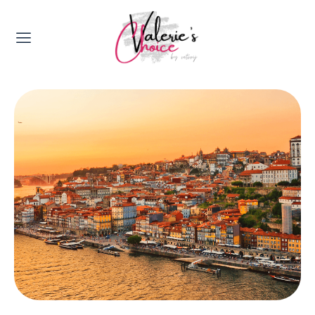
Valerie's Topics
Travel & Culture
Food & Drinks
Happyness & Opmerkelijk
Lifestyle, Sport & Duurzaamheid
Gadgets & Tech
Top 5 van Valerie
Health & Beauty
Huis & Tuin
Nieuws & Media