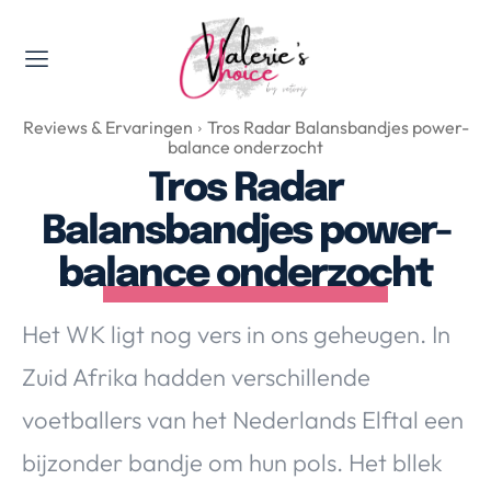
Valerie's Topics
Reviews & Ervaringen
Tros Radar Balansbandjes power-
Travel & Culture
balance onderzocht
Food & Drinks
Tros Radar
Happyness & Opmerkelijk
Balansbandjes power-
Lifestyle, Sport & Duurzaamheid
balance onderzocht
Gadgets & Tech
Top 5 van Valerie
Het WK ligt nog vers in ons geheugen. In
Health & Beauty
Zuid Afrika hadden verschillende
Huis & Tuin
Nieuws & Media
voetballers van het Nederlands Elftal een
bijzonder bandje om hun pols. Het bllek