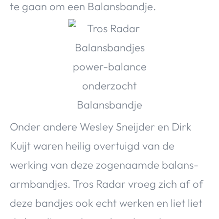
te gaan om een Balansbandje.
Over Valerie
Over Valerie
De Top 5
Contact
VALERIE'S CHOICE
Food & Drinks
Health & Beauty
Gadgets
Huis & Tuin
Onder andere Wesley Sneijder en Dirk
Travel
Lifestyle
Kuijt waren heilig overtuigd van de
werking van deze zogenaamde balans-
armbandjes. Tros Radar vroeg zich af of
deze bandjes ook echt werken en liet liet