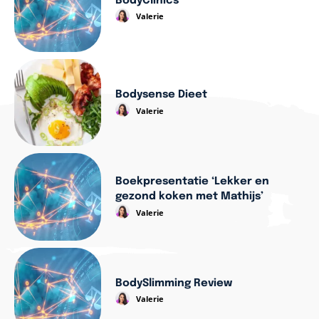
BodyClinics
Valerie
Bodysense Dieet
Valerie
Boekpresentatie ‘Lekker en
gezond koken met Mathijs’
Valerie
BodySlimming Review
Valerie