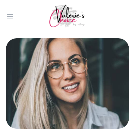
Valerie's Topics
Travel & Culture
Food & Drinks
Happyness & Opmerkelijk
Lifestyle, Sport & Duurzaamheid
Gadgets & Tech
Top 5 van Valerie
Health & Beauty
Huis & Tuin
Nieuws & Media