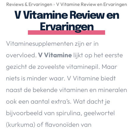
Over Valerie
Reviews & Ervaringen
V Vitamine Review en Ervaringen
V Vitamine Review en
Over Valerie
De Top 5
Ervaringen
Contact
Vitaminesupplementen zijn er in
VALERIE'S CHOICE
overvloed.
V Vitamine
lijkt op het eerste
gezicht de zoveelste vitaminepil. Maar
Food & Drinks
Health & Beauty
Gadgets
Huis & Tuin
niets is minder waar. V Vitamine biedt
Travel
Lifestyle
naast de bekende vitaminen en mineralen
ook een aantal extra’s. Wat dacht je
bijvoorbeeld van spirulina, geelwortel
(kurkuma) of flavonoïden van