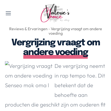
Valerie's Topics
Reviews & Ervaringen
Vergrijzing vraagt om andere
Travel & Culture
voeding
Food & Drinks
Vergrijzing vraagt om
Happyness & Opmerkelijk
andere voeding
Lifestyle, Sport & Duurzaamheid
Gadgets & Tech
De vergrijzing neemt
Top 5 van Valerie
in rap tempo toe. Dit
Health & Beauty
betekent dat de
Huis & Tuin
Nieuws & Media
behoefte aan
producten die geschikt zijn om ouderen fit