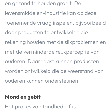
en gezond te houden groeit. De
Over Valerie
levensmiddelen-industrie kan op deze
Over Valerie
De Top 5
toenemende vraag inspelen, bijvoorbeeld
Contact
door producten te ontwikkelen die
rekening houden met de slikproblemen en
VALERIE'S CHOICE
met de verminderde reukperceptie van
Food & Drinks
Health & Beauty
Gadgets
Huis & Tuin
ouderen. Daarnaast kunnen producten
Travel
Lifestyle
worden ontwikkeld die de weerstand van
ouderen kunnen ondersteunen.
Mond en gebit
Het proces van tandbederf is