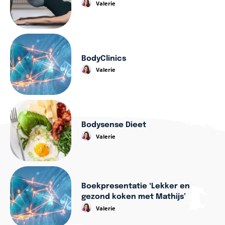
Valerie
BodyClinics
Valerie
Bodysense Dieet
Valerie
Boekpresentatie ‘Lekker en
gezond koken met Mathijs’
Valerie