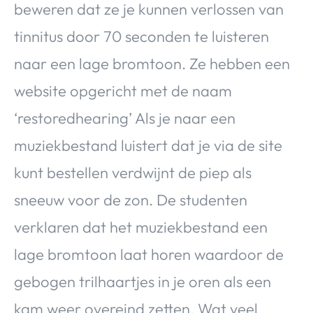
beweren dat ze je kunnen verlossen van
Over Valerie
tinnitus door 70 seconden te luisteren
Over Valerie
De Top 5
naar een lage bromtoon. Ze hebben een
Contact
website opgericht met de naam
‘restoredhearing’ Als je naar een
VALERIE'S CHOICE
muziekbestand luistert dat je via de site
Food & Drinks
Health & Beauty
Gadgets
Huis & Tuin
kunt bestellen verdwijnt de piep als
Travel
Lifestyle
sneeuw voor de zon. De studenten
verklaren dat het muziekbestand een
lage bromtoon laat horen waardoor de
gebogen trilhaartjes in je oren als een
kam weer overeind zetten. Wat veel