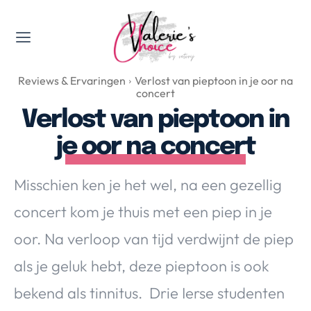
Valerie's Topics
Reviews & Ervaringen
Verlost van pieptoon in je oor na
Travel & Culture
concert
Food & Drinks
Verlost van pieptoon in
Happyness & Opmerkelijk
je oor na concert
Lifestyle, Sport & Duurzaamheid
Gadgets & Tech
Misschien ken je het wel, na een gezellig
Top 5 van Valerie
concert kom je thuis met een piep in je
Health & Beauty
oor. Na verloop van tijd verdwijnt de piep
Huis & Tuin
Nieuws & Media
als je geluk hebt, deze pieptoon is ook
bekend als tinnitus. Drie Ierse studenten