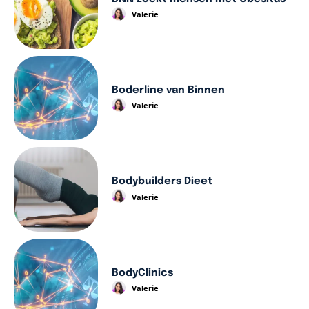
Valerie
Boderline van Binnen
Valerie
Bodybuilders Dieet
Valerie
BodyClinics
Valerie