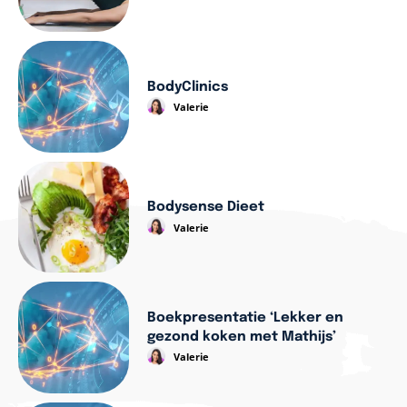
BodyClinics
Valerie
Bodysense Dieet
Valerie
Boekpresentatie ‘Lekker en
gezond koken met Mathijs’
Valerie