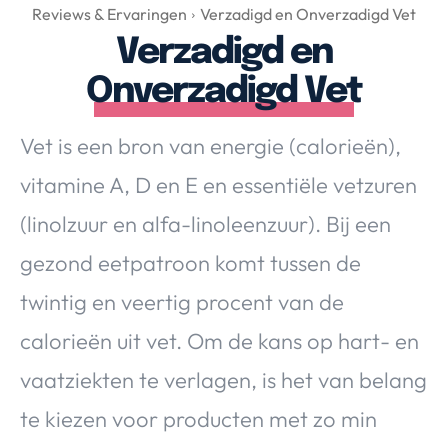
Over Valerie
Reviews & Ervaringen
Verzadigd en Onverzadigd Vet
Verzadigd en
Over Valerie
De Top 5
Onverzadigd Vet
Contact
Vet is een bron van energie (calorieën),
VALERIE'S CHOICE
vitamine A, D en E en essentiële vetzuren
(linolzuur en alfa-linoleenzuur). Bij een
Food & Drinks
Health & Beauty
Gadgets
Huis & Tuin
gezond eetpatroon komt tussen de
Travel
Lifestyle
twintig en veertig procent van de
calorieën uit vet. Om de kans op hart- en
vaatziekten te verlagen, is het van belang
te kiezen voor producten met zo min