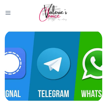
Valerie's Topics
Travel & Culture
Food & Drinks
Happyness & Opmerkelijk
Lifestyle, Sport & Duurzaamheid
Gadgets & Tech
Top 5 van Valerie
Health & Beauty
Huis & Tuin
Nieuws & Media