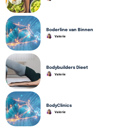
Boderline van Binnen
Valerie
Bodybuilders Dieet
Valerie
BodyClinics
Valerie