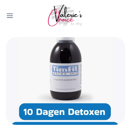
Valerie's Topics
Travel & Culture
Food & Drinks
Happyness & Opmerkelijk
Lifestyle, Sport & Duurzaamheid
Gadgets & Tech
Top 5 van Valerie
Health & Beauty
Huis & Tuin
Nieuws & Media