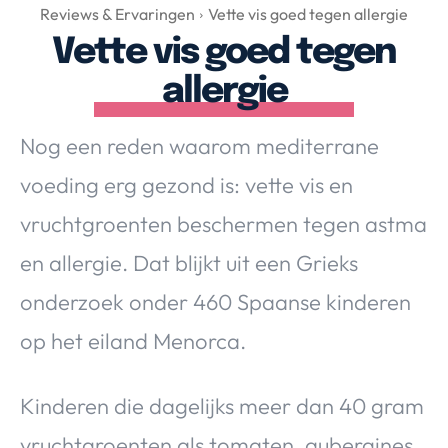
Over Valerie
Reviews & Ervaringen
Vette vis goed tegen allergie
Vette vis goed tegen
Over Valerie
De Top 5
allergie
Contact
Nog een reden waarom mediterrane
VALERIE'S CHOICE
voeding erg gezond is: vette vis en
vruchtgroenten beschermen tegen astma
Food & Drinks
Health & Beauty
Gadgets
Huis & Tuin
en allergie. Dat blijkt uit een Grieks
Travel
Lifestyle
onderzoek onder 460 Spaanse kinderen
op het eiland Menorca.
Kinderen die dagelijks meer dan 40 gram
vruchtgroenten als tomaten, aubergines,