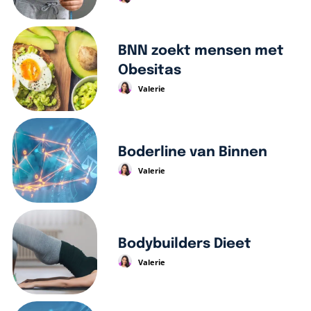
BNN zoekt mensen met
Obesitas
Valerie
Boderline van Binnen
Valerie
Bodybuilders Dieet
Valerie