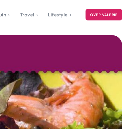
uin
Travel
Lifestyle
OVER VALERIE
ICE
gets
style