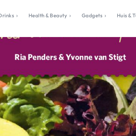
Drinks
Health & Beauty
Gadgets
Huis & T
VALERIE'S CHO
rie's Topics
Over Valerie
& Culture
Over Valerie
Food & Drinks
 Drinks
De Top 5
Health & Beauty
Gad
ess & Opmerkelijk
Contact
Huis & Tuin
Travel
Life
le, Sport &
aamheid
s & Tech
van Valerie
 & Beauty
Tuin
 & Media