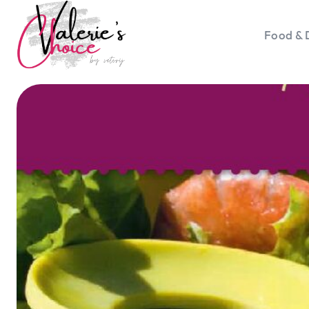
Food & 
Vale
Travel 
Food &
Happyn
Lifesty
Duurz
Gadget
Top 5 
Health
Huis & 
Nieuws