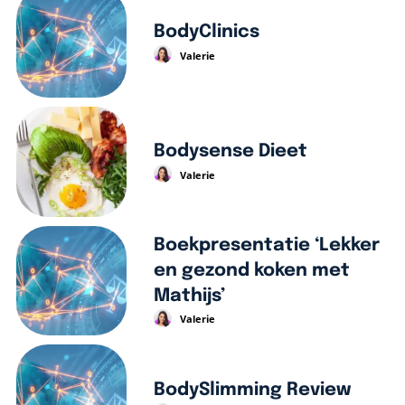
BodyClinics
Valerie
Bodysense Dieet
Valerie
Boekpresentatie ‘Lekker
en gezond koken met
Mathijs’
Valerie
BodySlimming Review