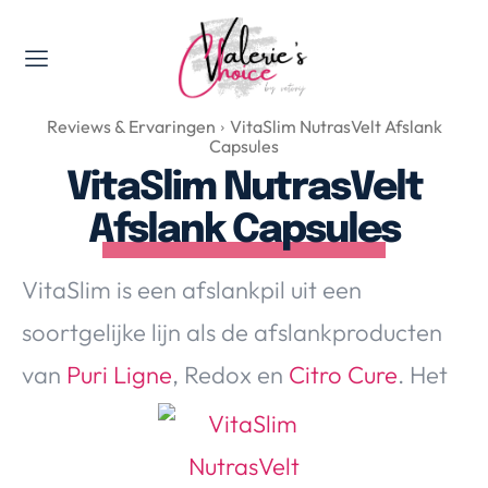
Valerie's Topics
Reviews & Ervaringen
VitaSlim NutrasVelt Afslank
Travel & Culture
Capsules
Food & Drinks
VitaSlim NutrasVelt
Happyness & Opmerkelijk
Afslank Capsules
Lifestyle, Sport & Duurzaamheid
Gadgets & Tech
VitaSlim is een afslankpil uit een
Top 5 van Valerie
soortgelijke lijn als de afslankproducten
Health & Beauty
van
Puri Ligne
, Redox en
Citro Cure
. Het
Huis & Tuin
Nieuws & Media