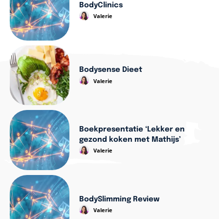
BodyClinics
Valerie
Bodysense Dieet
Valerie
Boekpresentatie ‘Lekker en
gezond koken met Mathijs’
Valerie
BodySlimming Review
Valerie