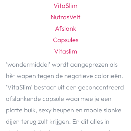
Over Valerie
Over Valerie
De Top 5
Contact
VALERIE'S CHOICE
‘wondermiddel’ wordt aangeprezen als
Food & Drinks
Health & Beauty
Gadgets
Huis & Tuin
hèt wapen tegen de negatieve calorieën.
Travel
Lifestyle
‘VitaSlim’ bestaat uit een geconcentreerd
afslankende capsule waarmee je een
platte buik, sexy heupen en mooie slanke
dijen terug zult krijgen. En dit alles in