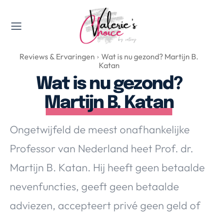
Valerie's Topics
Reviews & Ervaringen
Wat is nu gezond? Martijn B.
Travel & Culture
Katan
Food & Drinks
Wat is nu gezond?
Happyness & Opmerkelijk
Martijn B. Katan
Lifestyle, Sport & Duurzaamheid
Gadgets & Tech
Ongetwijfeld de meest onafhankelijke
Top 5 van Valerie
Professor van Nederland heet Prof. dr.
Health & Beauty
Martijn B. Katan. Hij heeft geen betaalde
Huis & Tuin
Nieuws & Media
nevenfuncties, geeft geen betaalde
adviezen, accepteert privé geen geld of