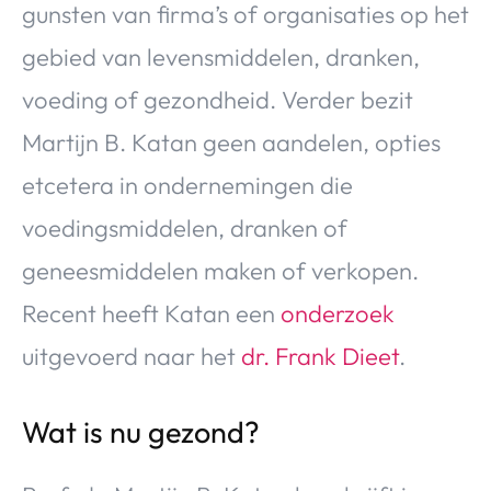
gunsten van firma’s of organisaties op het
Over Valerie
gebied van levensmiddelen, dranken,
Over Valerie
De Top 5
voeding of gezondheid. Verder bezit
Contact
Martijn B. Katan geen aandelen, opties
etcetera in ondernemingen die
VALERIE'S CHOICE
voedingsmiddelen, dranken of
Food & Drinks
Health & Beauty
Gadgets
Huis & Tuin
geneesmiddelen maken of verkopen.
Travel
Lifestyle
Recent heeft Katan een
onderzoek
uitgevoerd naar het
dr. Frank Dieet
.
Wat is nu gezond?