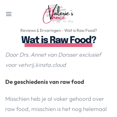
Valerie's Topics
Reviews & Ervaringen
Wat is Raw Food?
Travel & Culture
Wat is Raw Food?
Food & Drinks
Happyness & Opmerkelijk
Door Drs. Annet van Dorsser exclusief
Lifestyle, Sport & Duurzaamheid
voor vetvrij.kinsta.cloud
Gadgets & Tech
Top 5 van Valerie
De geschiedenis van raw food
Health & Beauty
Huis & Tuin
Misschien heb je al vaker gehoord over
Nieuws & Media
raw food, misschien is het nog helemaal