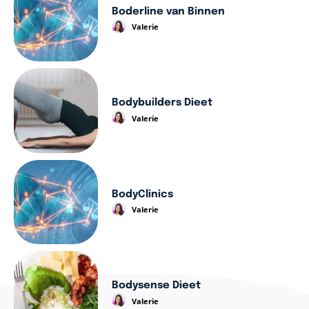
Boderline van Binnen
Valerie
Bodybuilders Dieet
Valerie
BodyClinics
Valerie
Bodysense Dieet
Valerie