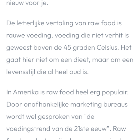
nieuw voor je.
Over Valerie
Over Valerie
De letterlijke vertaling van raw food is
De Top 5
rauwe voeding, voeding die niet verhit is
Contact
geweest boven de 45 graden Celsius. Het
VALERIE'S CHOICE
gaat hier niet om een dieet, maar om een
levensstijl die al heel oud is.
Food & Drinks
Health & Beauty
Gadgets
Huis & Tuin
Travel
Lifestyle
In Amerika is raw food heel erg populair.
Door onafhankelijke marketing bureaus
wordt wel gesproken van “de
voedingstrend van de 21ste eeuw”. Raw