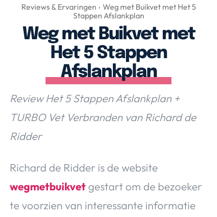
Over Valerie
Reviews & Ervaringen
Weg met Buikvet met Het 5
Stappen Afslankplan
Over Valerie
Weg met Buikvet met
De Top 5
Het 5 Stappen
Contact
Afslankplan
VALERIE'S CHOICE
Review Het 5 Stappen Afslankplan +
Food & Drinks
Health & Beauty
Gadgets
Huis & Tuin
TURBO Vet Verbranden van Richard de
Travel
Lifestyle
Ridder
Richard de Ridder is de website
wegmetbuikvet
gestart om de bezoeker
te voorzien van interessante informatie