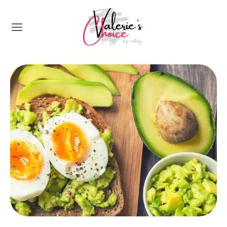
Valerie's Topics
Travel & Culture
Food & Drinks
Happyness & Opmerkelijk
Lifestyle, Sport & Duurzaamheid
Gadgets & Tech
Top 5 van Valerie
Health & Beauty
Huis & Tuin
Nieuws & Media