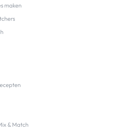
jes maken
tchers
ch
recepten
Mix & Match