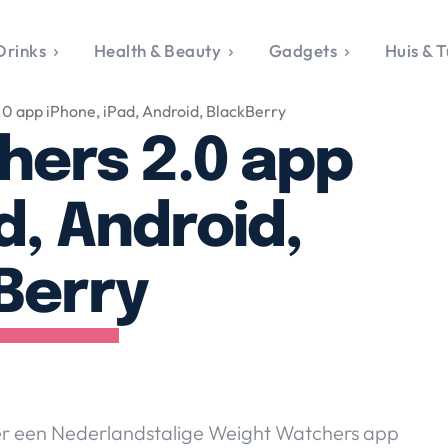
Drinks
Health & Beauty
Gadgets
Huis & T
VALERIE'S CHO
0 app iPhone, iPad, Android, BlackBerry
rie's Topics
Over Valerie
& Culture
Over Valerie
hers 2.0 app
Food & Drinks
 Drinks
De Top 5
Health & Beauty
Gad
ess & Opmerkelijk
Contact
Huis & Tuin
Travel
Life
d, Android,
le, Sport &
aamheid
Berry
s & Tech
van Valerie
 & Beauty
Tuin
 & Media
 er een Nederlandstalige Weight Watchers app