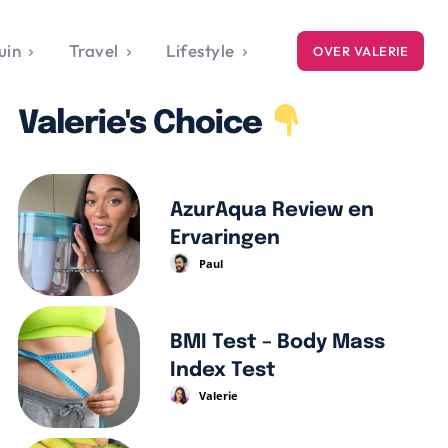
uin
Travel
Lifestyle
OVER VALERIE
ICE
Valerie's Choice
gets
style
AzurAqua Review en
Ervaringen
Paul
BMI Test – Body Mass
Index Test
Valerie