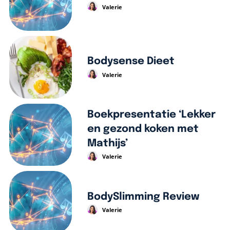
Valerie
Bodysense Dieet
Valerie
Boekpresentatie ‘Lekker
en gezond koken met
Mathijs’
Valerie
BodySlimming Review
Valerie