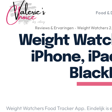
Food & 
Reviews & Ervaringen
Weight Watchers 2.
Vale
Travel 
Weight Watc
Food &
Happyn
iPhone, iPa
Lifesty
Duurz
Black
Gadget
Top 5 
Health
Huis & 
Nieuws
Weight Watchers Food Tracker App. Eindelijk is