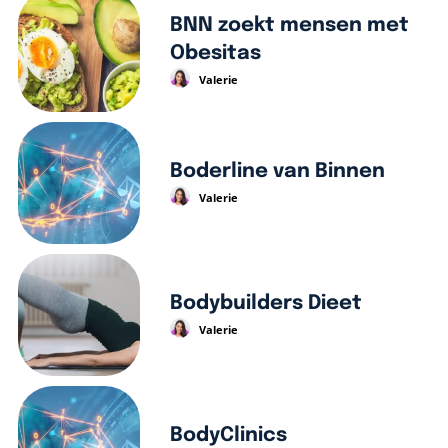
BNN zoekt mensen met
Obesitas
Valerie
Boderline van Binnen
Valerie
Bodybuilders Dieet
Valerie
BodyClinics