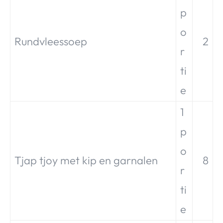
p
o
Rundvleessoep
2
r
ti
e
1
p
o
Tjap tjoy met kip en garnalen
8
r
ti
e