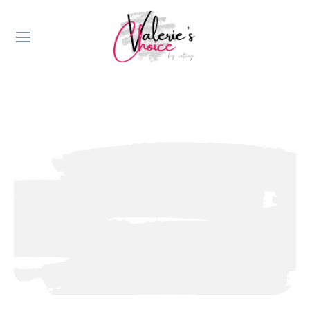
Valerie's Topics
Travel & Culture
Food & Drinks
Happyness & Opmerkelijk
Lifestyle, Sport & Duurzaamheid
Gadgets & Tech
Top 5 van Valerie
Health & Beauty
Huis & Tuin
Nieuws & Media