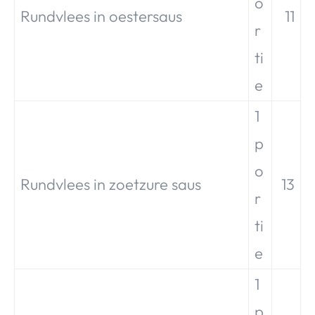
o
Rundvlees in oestersaus
11
r
ti
e
1
p
o
Rundvlees in zoetzure saus
13
r
ti
e
1
p