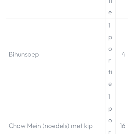
ti
e
1
p
o
Bihunsoep
4
r
ti
e
1
p
o
Chow Mein (noedels) met kip
16
r