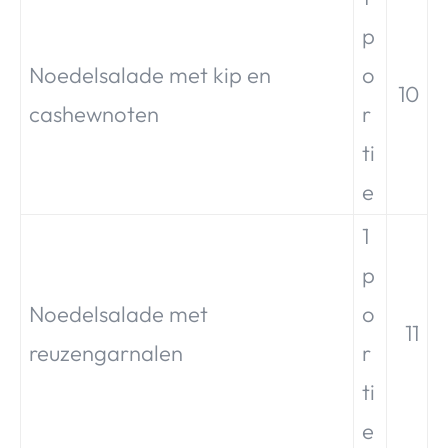
p
Noedelsalade met kip en
o
10
cashewnoten
r
ti
e
1
p
Noedelsalade met
o
11
reuzengarnalen
r
ti
e