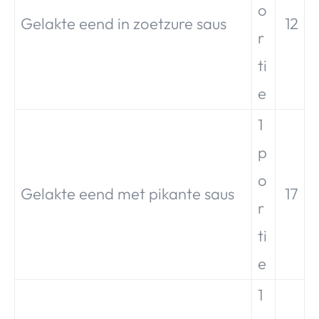
o
Gelakte eend in zoetzure saus
12
r
ti
e
1
p
o
Gelakte eend met pikante saus
17
r
ti
e
1