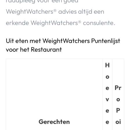
raadpleeg voor een goed
WeightWatchers® advies altijd een
erkende WeightWatchers® consulente.
Uit eten met WeightWatchers Puntenlijst
voor het Restaurant
H
o
e
Pr
v
o
e
P
Gerechten
e
oi