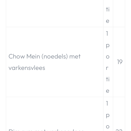
ti
e
1
p
Chow Mein (noedels) met
o
19
varkensvlees
r
ti
e
1
p
o