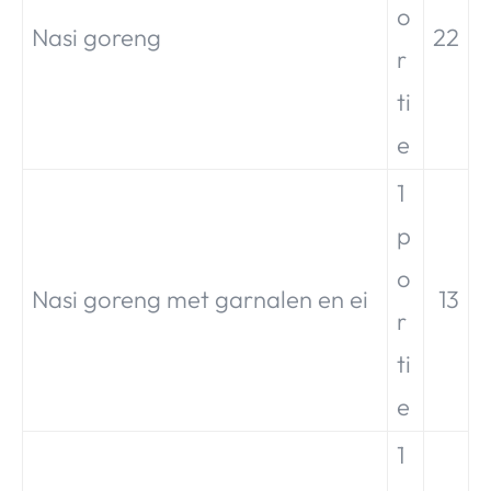
o
Nasi goreng
22
r
ti
e
1
p
o
Nasi goreng met garnalen en ei
13
r
ti
e
1