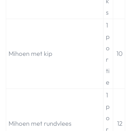
k
s
1
p
o
Mihoen met kip
10
r
ti
e
1
p
o
Mihoen met rundvlees
12
r