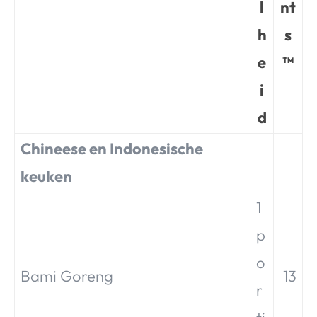
l
nt
h
s
e
™
i
d
Chineese en Indonesische
keuken
1
p
o
Bami Goreng
13
r