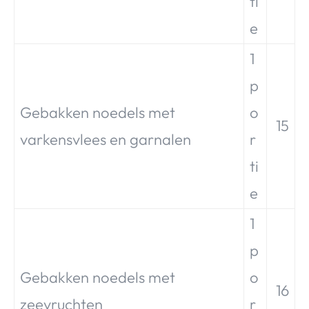
ti
e
1
p
Gebakken noedels met
o
15
varkensvlees en garnalen
r
ti
e
1
p
Gebakken noedels met
o
16
zeevruchten
r