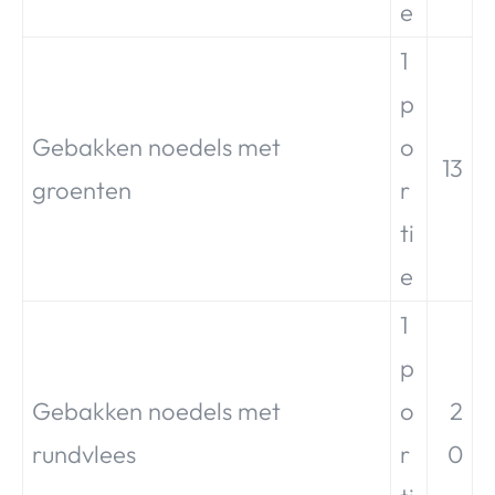
e
1
p
Gebakken noedels met
o
13
groenten
r
ti
e
1
p
Gebakken noedels met
o
2
rundvlees
r
0