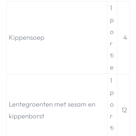
1
p
o
Kippensoep
4
r
ti
e
1
p
Lentegroenten met sesam en
o
12
kippenborst
r
ti