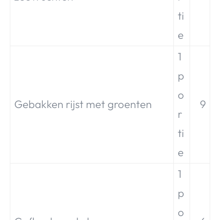
ti
e
1
p
o
Gebakken rijst met groenten
9
r
ti
e
1
p
o