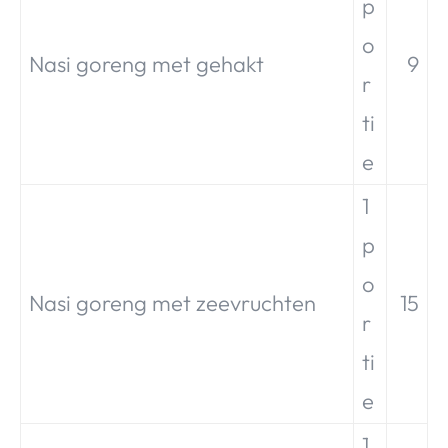
p
o
Nasi goreng met gehakt
9
r
ti
e
1
p
o
Nasi goreng met zeevruchten
15
r
ti
e
1