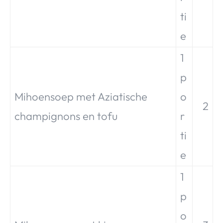
ti
e
1
p
Mihoensoep met Aziatische
o
2
champignons en tofu
r
ti
e
1
p
o