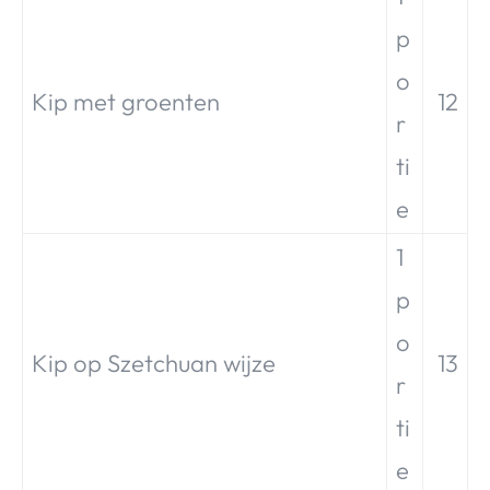
p
o
Kip met groenten
12
r
ti
e
1
p
o
Kip op Szetchuan wijze
13
r
ti
e