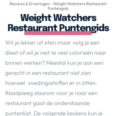
Over Valerie
Reviews & Ervaringen
Weight Watchers Restaurant
Puntengids
Over Valerie
Weight Watchers
De Top 5
Restaurant Puntengids
Contact
Wil je lekker uit eten maar volg je een
VALERIE'S CHOICE
dieet of wil je niet te veel calorieën naar
Food & Drinks
Health & Beauty
Gadgets
Huis & Tuin
binnen werken? Meestal kun je aan een
Travel
Lifestyle
gerecht in een restaurant niet zien
hoeveel voedingsstoffen er in zitten.
Raadpleeg daarom voor je naar een
restaurant gaat de onderstaande
puntenlijst. De volgende keukens kun je