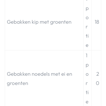
p
o
Gebakken kip met groenten
18
r
ti
e
1
p
Gebakken noedels met ei en
o
2
groenten
r
0
ti
e