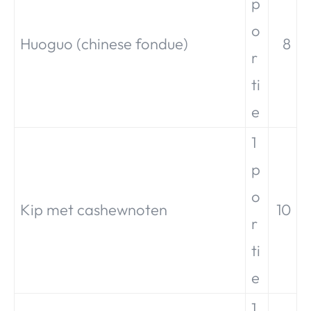
p
o
Huoguo (chinese fondue)
8
r
ti
e
1
p
o
Kip met cashewnoten
10
r
ti
e
1