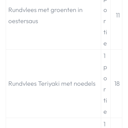
Rundvlees met groenten in
o
11
oestersaus
r
ti
e
1
p
o
Rundvlees Teriyaki met noedels
18
r
ti
e
1