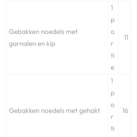
1
p
Gebakken noedels met
o
11
garnalen en kip
r
ti
e
1
p
o
Gebakken noedels met gehakt
16
r
ti