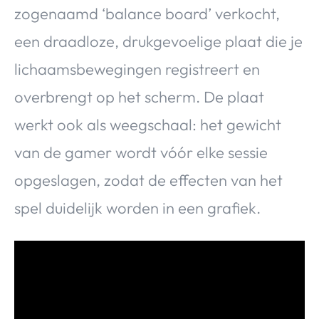
zogenaamd ‘balance board’ verkocht,
een draadloze, drukgevoelige plaat die je
lichaamsbewegingen registreert en
overbrengt op het scherm. De plaat
werkt ook als weegschaal: het gewicht
van de gamer wordt vóór elke sessie
opgeslagen, zodat de effecten van het
spel duidelijk worden in een grafiek.