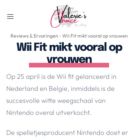
Valerie's Topics
Reviews & Ervaringen
Wii Fit mikt vooral op vrouwen
Travel & Culture
Wii Fit mikt vooral op
Food & Drinks
vrouwen
Happyness & Opmerkelijk
Lifestyle, Sport & Duurzaamheid
Op 25 april is de Wii fit gelanceerd in
Gadgets & Tech
Nederland en Belgie, inmiddels is de
Top 5 van Valerie
Health & Beauty
succesvolle witte weegschaal van
Huis & Tuin
Nintendo overal uitverkocht.
Nieuws & Media
De spelletjesproducent Nintendo doet er