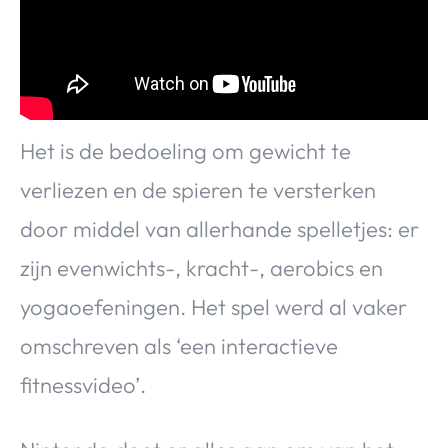
Het is de bedoeling om gewicht te
verliezen en de spieren te versterken
door middel van allerhande spelletjes: er
zijn evenwichts-, kracht-, aerobics en
yogaoefeningen. Het spel werd al vaker
omschreven als ‘een interactieve
fitnessvideo’.