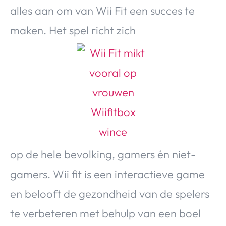
Over Valerie
alles aan om van Wii Fit een succes te
Over Valerie
maken. Het spel richt zich
De Top 5
Contact
VALERIE'S CHOICE
Food & Drinks
Health & Beauty
Gadgets
Huis & Tuin
Travel
Lifestyle
op de hele bevolking, gamers én niet-
gamers. Wii fit is een interactieve game
en belooft de gezondheid van de spelers
te verbeteren met behulp van een boel