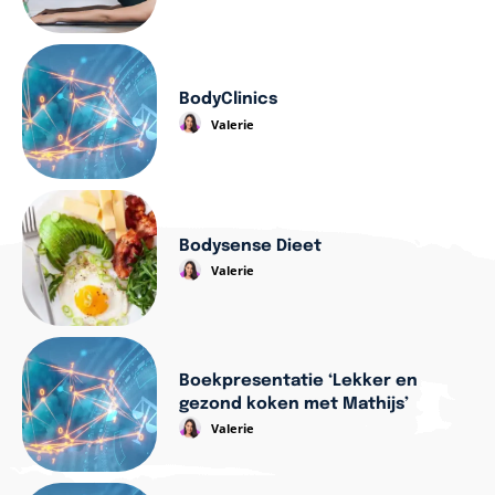
BodyClinics
Valerie
Bodysense Dieet
Valerie
Boekpresentatie ‘Lekker en
gezond koken met Mathijs’
Valerie