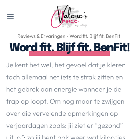
Valerie's Topics
Reviews & Ervaringen
Word fit. Blijf fit. BenFit!
Travel & Culture
Word fit. Blijf fit. BenFit!
Food & Drinks
Happyness & Opmerkelijk
Je kent het wel, het gevoel dat je kleren
Lifestyle, Sport & Duurzaamheid
toch allemaal net iets te strak zitten en
Gadgets & Tech
het gebrek aan energie wanneer je de
Top 5 van Valerie
Health & Beauty
trap op loopt. Om nog maar te zwijgen
Huis & Tuin
over die vervelende opmerkingen op
Nieuws & Media
verjaardagen zoals: jij ziet er “gezond”
uit, of: zo jij bent ook weer wat kilootjes