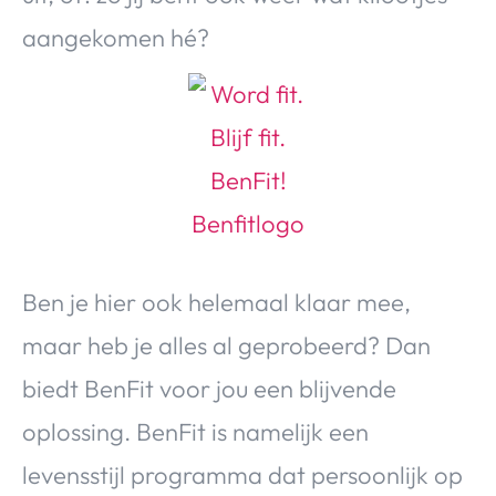
Over Valerie
aangekomen hé?
Over Valerie
De Top 5
Contact
VALERIE'S CHOICE
Food & Drinks
Health & Beauty
Gadgets
Huis & Tuin
Travel
Lifestyle
Ben je hier ook helemaal klaar mee,
maar heb je alles al geprobeerd? Dan
biedt BenFit voor jou een blijvende
oplossing. BenFit is namelijk een
levensstijl programma dat persoonlijk op