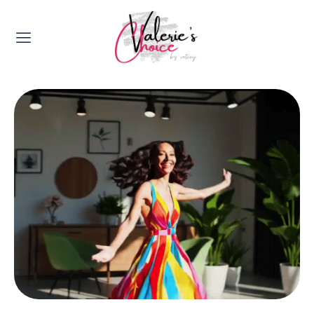
Valerie's Topics
Travel & Culture
Food & Drinks
Happyness & Opmerkelijk
Lifestyle, Sport & Duurzaamheid
Gadgets & Tech
Top 5 van Valerie
Health & Beauty
Huis & Tuin
Nieuws & Media