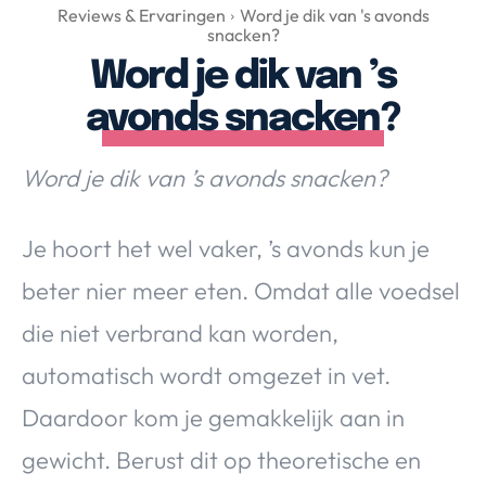
Over Valerie
Reviews & Ervaringen
Word je dik van 's avonds
snacken?
Over Valerie
Word je dik van ’s
De Top 5
avonds snacken?
Contact
Word je dik van ’s avonds snacken?
VALERIE'S CHOICE
Je hoort het wel vaker, ’s avonds kun je
Food & Drinks
Health & Beauty
Gadgets
Huis & Tuin
Travel
Lifestyle
beter nier meer eten. Omdat alle voedsel
die niet verbrand kan worden,
automatisch wordt omgezet in vet.
Daardoor kom je gemakkelijk aan in
gewicht. Berust dit op theoretische en