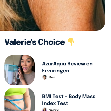
Valerie's Choice
AzurAqua Review en
Ervaringen
Paul
BMI Test – Body Mass
Index Test
Valerie