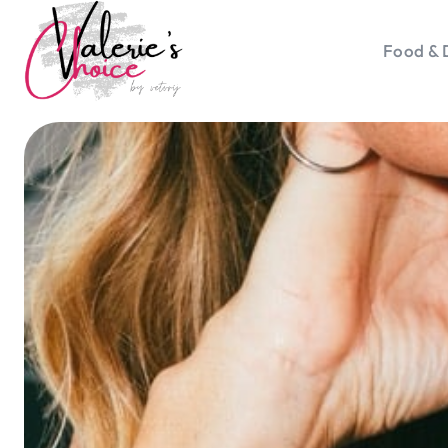
Food & 
Vale
Travel 
Food &
Happyn
Lifesty
Duurz
Gadget
Top 5 
Health
Huis & 
Nieuws