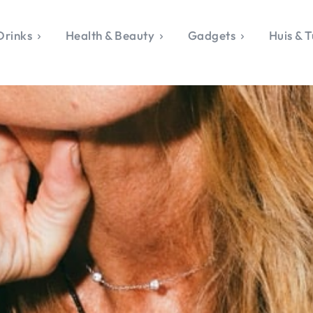
Drinks
Health & Beauty
Gadgets
Huis & T
VALERIE'S CHO
rie's Topics
Over Valerie
& Culture
Over Valerie
Food & Drinks
 Drinks
De Top 5
Health & Beauty
Gad
ess & Opmerkelijk
Contact
Huis & Tuin
Travel
Life
le, Sport &
aamheid
s & Tech
van Valerie
 & Beauty
Tuin
 & Media