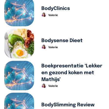
BodyClinics
Valerie
Bodysense Dieet
Valerie
Boekpresentatie ‘Lekker
en gezond koken met
Mathijs’
Valerie
BodySlimming Review