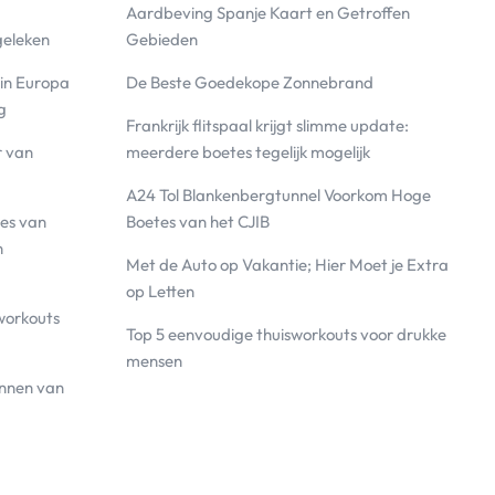
Aardbeving Spanje Kaart en Getroffen
geleken
Gebieden
 in Europa
De Beste Goedekope Zonnebrand
g
Frankrijk flitspaal krijgt slimme update:
r van
meerdere boetes tegelijk mogelijk
A24 Tol Blankenbergtunnel Voorkom Hoge
es van
Boetes van het CJIB
n
Met de Auto op Vakantie; Hier Moet je Extra
op Letten
workouts
Top 5 eenvoudige thuisworkouts voor drukke
mensen
annen van