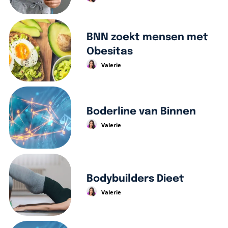
BNN zoekt mensen met
Obesitas
Valerie
Boderline van Binnen
Valerie
Bodybuilders Dieet
Valerie