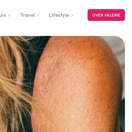
uin
Travel
Lifestyle
OVER VALERIE
ICE
gets
style