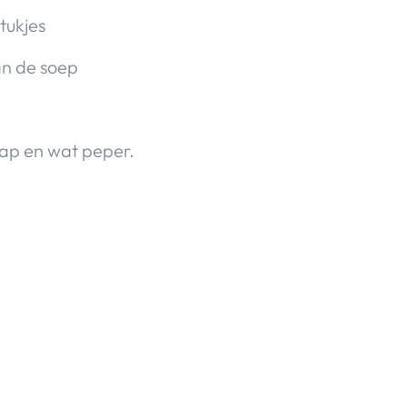
stukjes
an de soep
ap en wat peper.
k