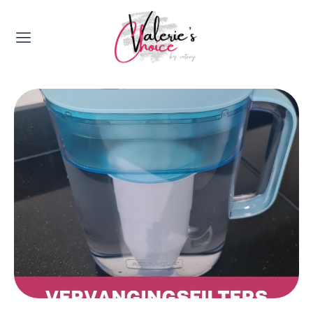
Valerie's Topics
Travel & Culture
Food & Drinks
Happyness & Opmerkelijk
Lifestyle, Sport & Duurzaamheid
Gadgets & Tech
Top 5 van Valerie
Health & Beauty
Huis & Tuin
Nieuws & Media