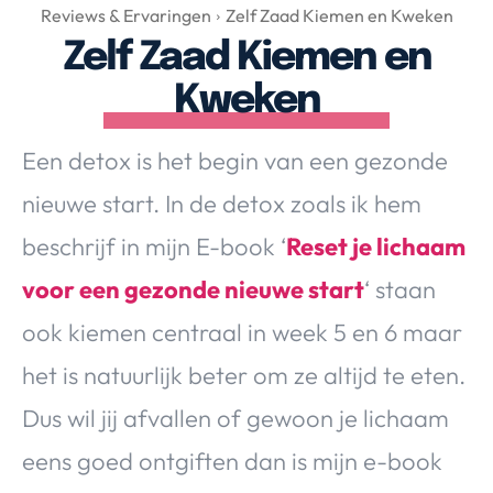
Over Valerie
Reviews & Ervaringen
Zelf Zaad Kiemen en Kweken
Zelf Zaad Kiemen en
Over Valerie
De Top 5
Kweken
Contact
Een detox is het begin van een gezonde
VALERIE'S CHOICE
nieuwe start. In de detox zoals ik hem
beschrijf in mijn E-book ‘
Reset je lichaam
Food & Drinks
Health & Beauty
Gadgets
Huis & Tuin
voor een gezonde nieuwe start
‘ staan
Travel
Lifestyle
ook kiemen centraal in week 5 en 6 maar
het is natuurlijk beter om ze altijd te eten.
Dus wil jij afvallen of gewoon je lichaam
eens goed ontgiften dan is mijn e-book