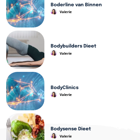
Boderline van Binnen
Valerie
Bodybuilders Dieet
Valerie
BodyClinics
Valerie
Bodysense Dieet
Valerie