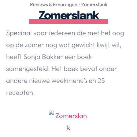
Over Valerie
Reviews & Ervaringen
Zomerslank
Zomerslank
Over Valerie
De Top 5
Speciaal voor iedereen die met het oog
Contact
op de zomer nog wat gewicht kwijt wil,
VALERIE'S CHOICE
heeft Sonja Bakker een boek
samengesteld. Het boek bevat onder
Food & Drinks
Health & Beauty
Gadgets
Huis & Tuin
andere nieuwe weekmenu’s en 25
Travel
Lifestyle
recepten.