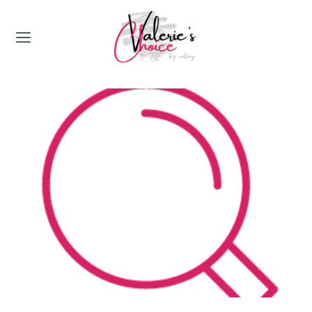
Valerie's Topics
Travel & Culture
Food & Drinks
Happyness & Opmerkelijk
Lifestyle, Sport & Duurzaamheid
Gadgets & Tech
Top 5 van Valerie
Health & Beauty
Huis & Tuin
Nieuws & Media