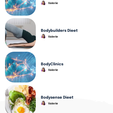
Valerie
Bodybuilders Dieet
Valerie
BodyClinics
Valerie
Bodysense Dieet
Valerie