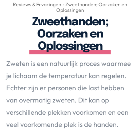
Over Valerie
Reviews & Ervaringen
Zweethanden; Oorzaken en
Oplossingen
Over Valerie
Zweethanden;
De Top 5
Oorzaken en
Contact
Oplossingen
VALERIE'S CHOICE
Zweten is een natuurlijk proces waarmee
Food & Drinks
Health & Beauty
Gadgets
Huis & Tuin
je lichaam de temperatuur kan regelen.
Travel
Lifestyle
Echter zijn er personen die last hebben
van overmatig zweten. Dit kan op
verschillende plekken voorkomen en een
veel voorkomende plek is de handen.