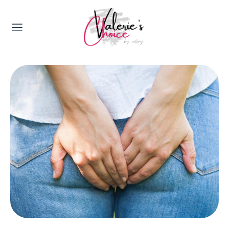
Valerie's Topics
Travel & Culture
Food & Drinks
Happyness & Opmerkelijk
Lifestyle, Sport & Duurzaamheid
Gadgets & Tech
Top 5 van Valerie
Health & Beauty
Huis & Tuin
Nieuws & Media