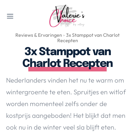
Valerie's Topics
Reviews & Ervaringen
3x Stamppot van Charlot
Travel & Culture
Recepten
Food & Drinks
3x Stamppot van
Happyness & Opmerkelijk
Charlot Recepten
Lifestyle, Sport & Duurzaamheid
Gadgets & Tech
Nederlanders vinden het nu te warm om
Top 5 van Valerie
wintergroente te eten. Spruitjes en witlof
Health & Beauty
worden momenteel zelfs onder de
Huis & Tuin
Nieuws & Media
kostprijs aangeboden! Het blijkt dat men
ook nu in de winter veel sla blijft eten.