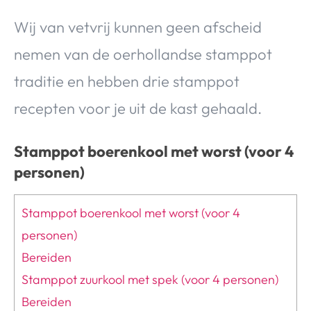
Over Valerie
Wij van vetvrij kunnen geen afscheid
Over Valerie
nemen van de oerhollandse stamppot
De Top 5
Contact
traditie en hebben drie stamppot
recepten voor je uit de kast gehaald.
VALERIE'S CHOICE
Stamppot boerenkool met worst
(voor 4
Food & Drinks
Health & Beauty
Gadgets
Huis & Tuin
personen)
Travel
Lifestyle
Stamppot boerenkool met worst (voor 4
personen)
Bereiden
Stamppot zuurkool met spek (voor 4 personen)
Bereiden