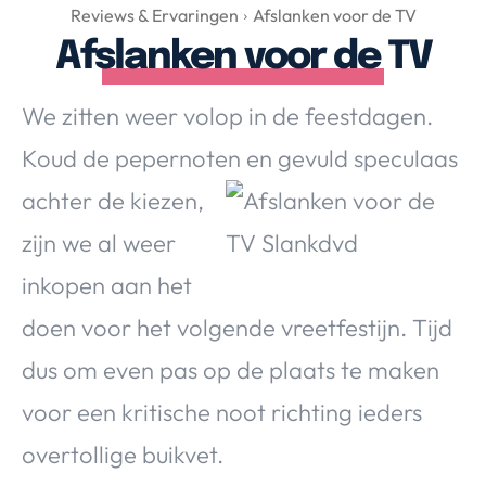
Over Valerie
Reviews & Ervaringen
Afslanken voor de TV
Afslanken voor de TV
Over Valerie
De Top 5
We zitten weer volop in de feestdagen.
Contact
Koud de pepernoten en gevuld speculaas
VALERIE'S CHOICE
achter
de kiezen,
zijn we al weer
Food & Drinks
Health & Beauty
Gadgets
Huis & Tuin
inkopen aan het
Travel
Lifestyle
doen voor het volgende vreetfestijn. Tijd
dus om even pas op de plaats te maken
voor een kritische noot richting ieders
overtollige buikvet.