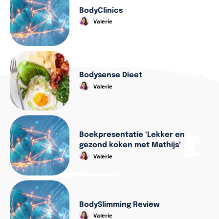
BodyClinics
Valerie
Bodysense Dieet
Valerie
Boekpresentatie ‘Lekker en
gezond koken met Mathijs’
Valerie
BodySlimming Review
Valerie