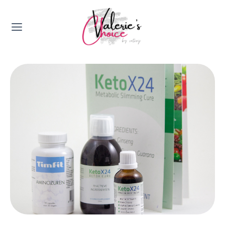
Valerie's Topics
Travel & Culture
Food & Drinks
Happyness & Opmerkelijk
Lifestyle, Sport & Duurzaamheid
Gadgets & Tech
Top 5 van Valerie
Health & Beauty
Huis & Tuin
Nieuws & Media