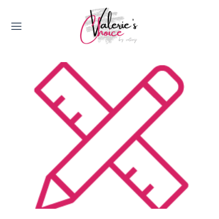
Valerie's Topics
Travel & Culture
Food & Drinks
Happyness & Opmerkelijk
Lifestyle, Sport & Duurzaamheid
Gadgets & Tech
Top 5 van Valerie
Health & Beauty
Huis & Tuin
Nieuws & Media