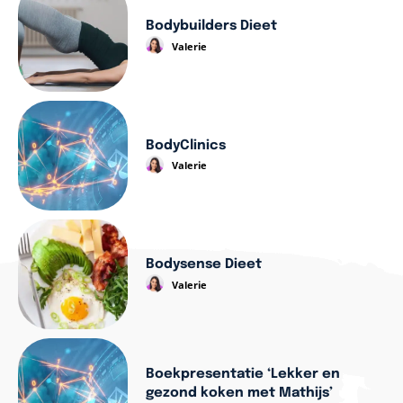
Bodybuilders Dieet
Valerie
BodyClinics
Valerie
Bodysense Dieet
Valerie
Boekpresentatie ‘Lekker en
gezond koken met Mathijs’