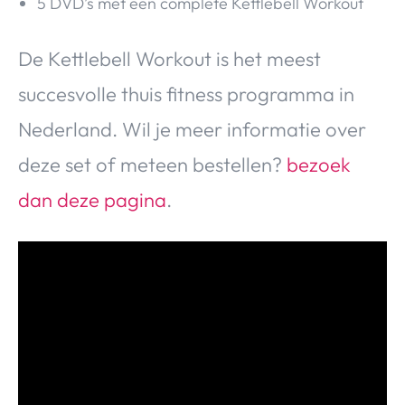
5 DVD’s met een complete Kettlebell Workout
De Kettlebell Workout is het meest
succesvolle thuis fitness programma in
Nederland. Wil je meer informatie over
deze set of meteen bestellen?
bezoek
dan deze pagina
.