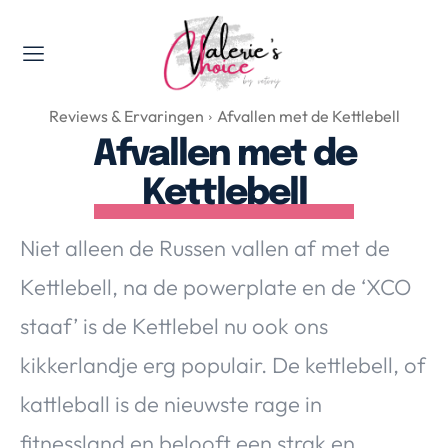
Valerie's Topics
Reviews & Ervaringen
Afvallen met de Kettlebell
Travel & Culture
Afvallen met de
Food & Drinks
Kettlebell
Happyness & Opmerkelijk
Lifestyle, Sport & Duurzaamheid
Niet alleen de Russen vallen af met de
Gadgets & Tech
Kettlebell, na de powerplate en de ‘XCO
Top 5 van Valerie
Health & Beauty
staaf’ is de Kettlebel nu ook ons
Huis & Tuin
kikkerlandje erg populair. De kettlebell, of
Nieuws & Media
kattleball is de nieuwste rage in
fitnessland en belooft een strak en