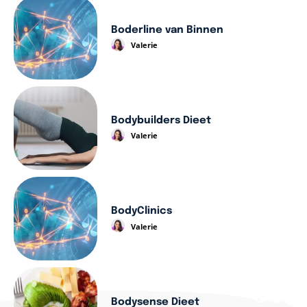
Boderline van Binnen
Valerie
Bodybuilders Dieet
Valerie
BodyClinics
Valerie
Bodysense Dieet