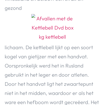
Over Valerie
gezond
Over Valerie
De Top 5
Contact
VALERIE'S CHOICE
lichaam. De kettlebell lijkt op een soort
Food & Drinks
Health & Beauty
Gadgets
Huis & Tuin
kogel van gietijzer met een handvat.
Travel
Lifestyle
Oorspronkelijk werd het in Rusland
gebruikt in het leger en door atleten.
Door het handvat ligt het zwaartepunt
niet in het midden, waardoor er als het
ware een hefboom wordt gecreëerd. Het