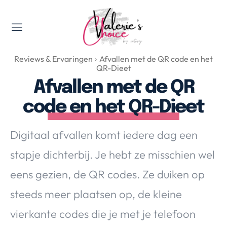
Valerie's Topics
Reviews & Ervaringen
Afvallen met de QR code en het
Travel & Culture
QR-Dieet
Food & Drinks
Afvallen met de QR
Happyness & Opmerkelijk
code en het QR-Dieet
Lifestyle, Sport & Duurzaamheid
Gadgets & Tech
Digitaal afvallen komt iedere dag een
Top 5 van Valerie
stapje dichterbij. Je hebt ze misschien wel
Health & Beauty
eens gezien, de QR codes. Ze duiken op
Huis & Tuin
Nieuws & Media
steeds meer plaatsen op, de kleine
vierkante codes die je met je telefoon