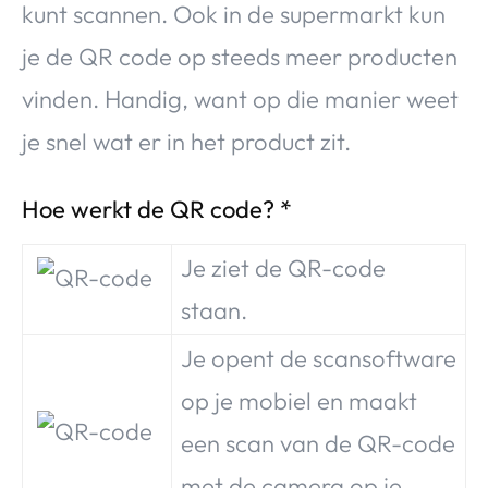
kunt scannen. Ook in de supermarkt kun
Over Valerie
je de QR code op steeds meer producten
Over Valerie
De Top 5
vinden. Handig, want op die manier weet
Contact
je snel wat er in het product zit.
VALERIE'S CHOICE
Hoe werkt de QR code? *
Food & Drinks
Health & Beauty
Gadgets
Huis & Tuin
Je ziet de QR-code
Travel
Lifestyle
staan.
Je opent de scansoftware
op je mobiel en maakt
een scan van de QR-code
met de camera op je