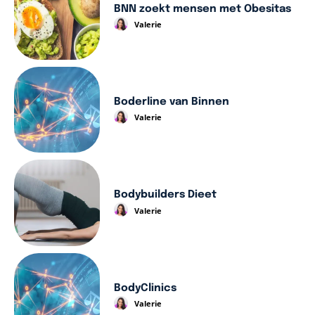
BNN zoekt mensen met Obesitas
Valerie
Boderline van Binnen
Valerie
Bodybuilders Dieet
Valerie
BodyClinics
Valerie