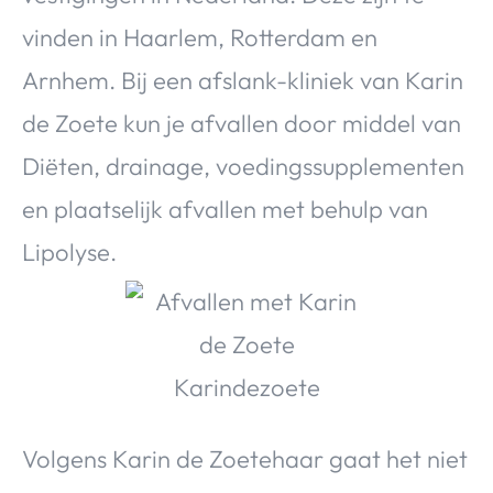
Over Valerie
vinden in Haarlem, Rotterdam en
Over Valerie
Arnhem. Bij een afslank-kliniek van Karin
De Top 5
de Zoete kun je afvallen door middel van
Contact
Diëten, drainage, voedingssupplementen
VALERIE'S CHOICE
en plaatselijk afvallen met behulp van
Lipolyse.
Food & Drinks
Health & Beauty
Gadgets
Huis & Tuin
Travel
Lifestyle
Volgens Karin de Zoetehaar gaat het niet