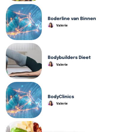
Boderline van Binnen
Valerie
Bodybuilders Dieet
Valerie
BodyClinics
Valerie