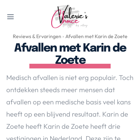
Valerie's Topics
Reviews & Ervaringen
Afvallen met Karin de Zoete
Travel & Culture
Afvallen met Karin de
Food & Drinks
Zoete
Happyness & Opmerkelijk
Lifestyle, Sport & Duurzaamheid
Medisch afvallen is niet erg populair. Toch
Gadgets & Tech
ontdekken steeds meer mensen dat
Top 5 van Valerie
Health & Beauty
afvallen op een medische basis veel kans
Huis & Tuin
heeft op een blijvend resultaat. Karin de
Nieuws & Media
Zoete heeft Karin de Zoete heeft drie
vestigingen in Nederland. Deze zijn te