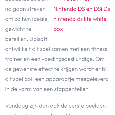
Over Valerie
na gaan streven
Over Valerie
om zo hun ideale
De Top 5
gewicht te
Contact
bereiken. Ubisoft
VALERIE'S CHOICE
ontwikkelt dit spel samen met een fitness
trainer en een voedingsdeskundige. Om
Food & Drinks
Health & Beauty
Gadgets
Huis & Tuin
Travel
Lifestyle
de gewenste effect te krijgen wordt er bij
dit spel ook een apparaatje meegeleverd
in de vorm van een stappenteller.
Vandaag zijn dan ook de eerste beelden