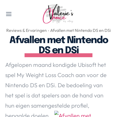
Valerie's Topics
Reviews & Ervaringen
Afvallen met Nintendo DS en DSi
Travel & Culture
Afvallen met Nintendo
Food & Drinks
DS en DSi
Happyness & Opmerkelijk
Lifestyle, Sport & Duurzaamheid
Afgelopen maand kondigde Ubisoft het
Gadgets & Tech
spel My Weight Loss Coach aan voor de
Top 5 van Valerie
Health & Beauty
Nintendo DS en DSi. De bedoeling van
Huis & Tuin
het spel is dat spelers aan de hand van
Nieuws & Media
hun eigen samengestelde
profiel,
bepaalde doelen