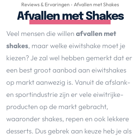
Over Valerie
Reviews & Ervaringen
Afvallen met Shakes
Afvallen met Shakes
Over Valerie
De Top 5
Veel mensen die willen
afvallen met
Contact
shakes
, maar welke eiwitshake moet je
VALERIE'S CHOICE
kiezen? Je zal wel hebben gemerkt dat er
een best groot aanbod aan eiwitshakes
Food & Drinks
Health & Beauty
Gadgets
Huis & Tuin
op markt aanwezig is. Vanuit de afslank-
Travel
Lifestyle
en sportindustrie zijn er vele eiwitrijke-
producten op de markt gebracht,
waaronder shakes, repen en ook lekkere
desserts. Dus gebrek aan keuze heb je als