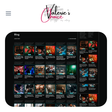
Valerie's Topics
Travel & Culture
Food & Drinks
Happyness & Opmerkelijk
Lifestyle, Sport & Duurzaamheid
Gadgets & Tech
Top 5 van Valerie
Health & Beauty
Huis & Tuin
Nieuws & Media