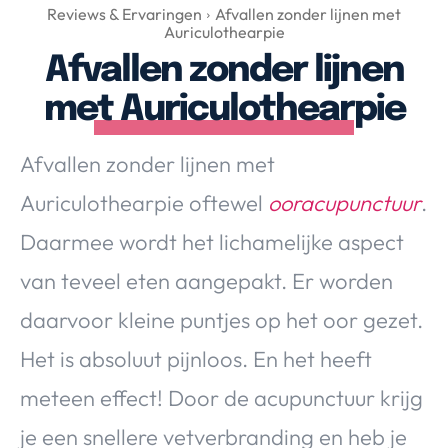
Over Valerie
Reviews & Ervaringen
Afvallen zonder lijnen met
Auriculothearpie
Over Valerie
Afvallen zonder lijnen
De Top 5
met Auriculothearpie
Contact
Afvallen zonder lijnen met
VALERIE'S CHOICE
Auriculothearpie oftewel
ooracupunctuur
.
Food & Drinks
Health & Beauty
Gadgets
Huis & Tuin
Daarmee wordt het lichamelijke aspect
Travel
Lifestyle
van teveel eten aangepakt. Er worden
daarvoor kleine puntjes op het oor gezet.
Het is absoluut pijnloos. En het heeft
meteen effect! Door de acupunctuur krijg
je een snellere vetverbranding en heb je