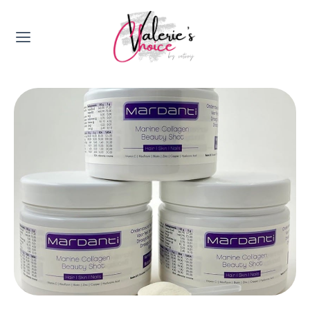
Valerie's Topics
Travel & Culture
Food & Drinks
Happyness & Opmerkelijk
Lifestyle, Sport & Duurzaamheid
Gadgets & Tech
Top 5 van Valerie
Health & Beauty
Huis & Tuin
Nieuws & Media