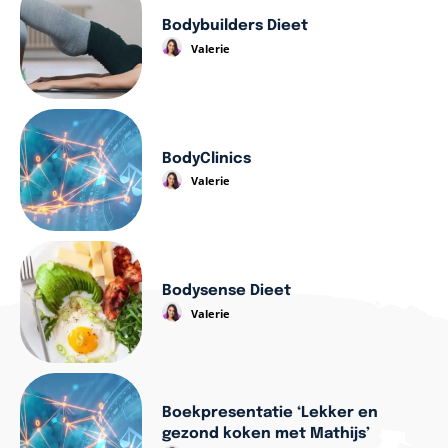
Bodybuilders Dieet
Valerie
BodyClinics
Valerie
Bodysense Dieet
Valerie
Boekpresentatie ‘Lekker en
gezond koken met Mathijs’