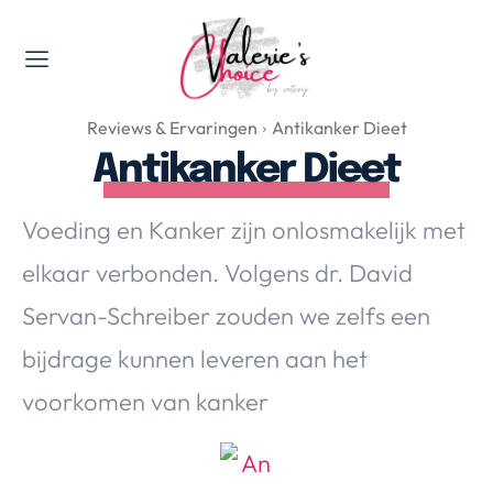
Valerie's Topics
Reviews & Ervaringen
Antikanker Dieet
Travel & Culture
Antikanker Dieet
Food & Drinks
Happyness & Opmerkelijk
Voeding en Kanker zijn onlosmakelijk met
Lifestyle, Sport & Duurzaamheid
elkaar verbonden. Volgens dr. David
Gadgets & Tech
Servan-Schreiber zouden we zelfs een
Top 5 van Valerie
Health & Beauty
bijdrage kunnen leveren aan het
Huis & Tuin
voorkomen van kanker
Nieuws & Media