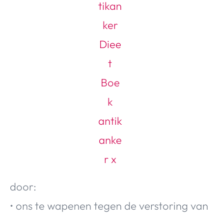
Over Valerie
Over Valerie
De Top 5
Contact
VALERIE'S CHOICE
Food & Drinks
Health & Beauty
Gadgets
Huis & Tuin
Travel
Lifestyle
door:
• ons te wapenen tegen de verstoring van