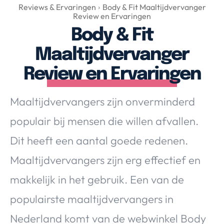
Over Valerie
Reviews & Ervaringen
Body & Fit Maaltijdvervanger
Review en Ervaringen
Over Valerie
Body & Fit
De Top 5
Maaltijdvervanger
Contact
Review en Ervaringen
VALERIE'S CHOICE
Maaltijdvervangers zijn onverminderd
Food & Drinks
Health & Beauty
Gadgets
Huis & Tuin
populair bij mensen die willen afvallen.
Travel
Lifestyle
Dit heeft een aantal goede redenen.
Maaltijdvervangers zijn erg effectief en
makkelijk in het gebruik. Een van de
populairste maaltijdvervangers in
Nederland komt van de webwinkel Body