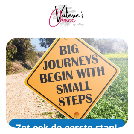
Valerie's Topics
Travel & Culture
Food & Drinks
Happyness & Opmerkelijk
Lifestyle, Sport & Duurzaamheid
Gadgets & Tech
Top 5 van Valerie
Health & Beauty
Huis & Tuin
Nieuws & Media