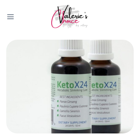
Valerie's Topics
Travel & Culture
Food & Drinks
Happyness & Opmerkelijk
Lifestyle, Sport & Duurzaamheid
Gadgets & Tech
Top 5 van Valerie
Health & Beauty
Huis & Tuin
Nieuws & Media