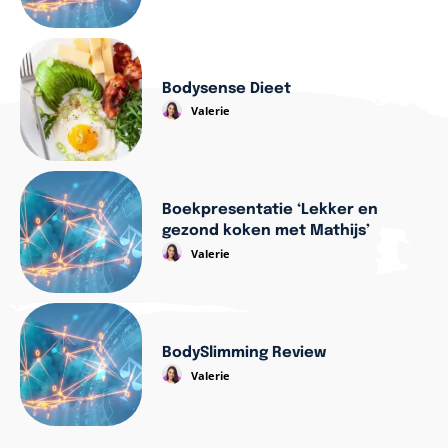
Bodysense Dieet
Valerie
Boekpresentatie ‘Lekker en
gezond koken met Mathijs’
Valerie
BodySlimming Review
Valerie