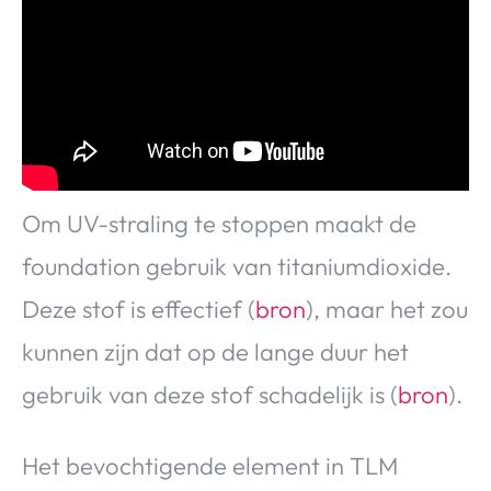
Om UV-straling te stoppen maakt de
foundation gebruik van titaniumdioxide.
Deze stof is effectief (
bron
), maar het zou
kunnen zijn dat op de lange duur het
gebruik van deze stof schadelijk is (
bron
).
Het bevochtigende element in TLM