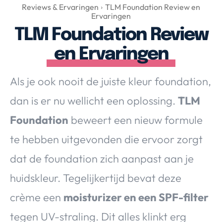
Over Valerie
Reviews & Ervaringen
TLM Foundation Review en
Ervaringen
Over Valerie
TLM Foundation Review
De Top 5
en Ervaringen
Contact
Als je ook nooit de juiste kleur foundation,
VALERIE'S CHOICE
dan is er nu wellicht een oplossing.
TLM
Food & Drinks
Health & Beauty
Gadgets
Huis & Tuin
Foundation
beweert een nieuw formule
Travel
Lifestyle
te hebben uitgevonden die ervoor zorgt
dat de foundation zich aanpast aan je
huidskleur. Tegelijkertijd bevat deze
crème een
moisturizer en een SPF-filter
tegen UV-straling. Dit alles klinkt erg