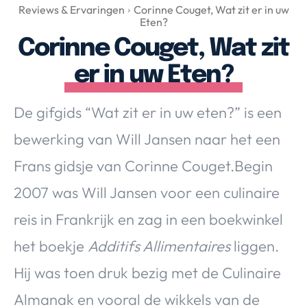
Over Valerie
Reviews & Ervaringen
Corinne Couget, Wat zit er in uw
Eten?
Over Valerie
Corinne Couget, Wat zit
De Top 5
er in uw Eten?
Contact
De gifgids “Wat zit er in uw eten?” is een
VALERIE'S CHOICE
bewerking van Will Jansen naar het een
Food & Drinks
Health & Beauty
Gadgets
Huis & Tuin
Frans gidsje van Corinne Couget.Begin
Travel
Lifestyle
2007 was Will Jansen voor een culinaire
reis in Frankrijk en zag in een boekwinkel
het boekje
Additifs Allimentaires
liggen.
Hij was toen druk bezig met de Culinaire
Almanak en vooral de wikkels van de