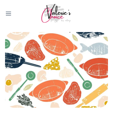
Valerie's Topics
Travel & Culture
Food & Drinks
Happyness & Opmerkelijk
Lifestyle, Sport & Duurzaamheid
Gadgets & Tech
Top 5 van Valerie
Health & Beauty
Huis & Tuin
Nieuws & Media