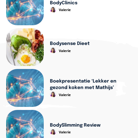
BodyClinics
Valerie
Bodysense Dieet
Valerie
Boekpresentatie ‘Lekker en
gezond koken met Mathijs’
Valerie
BodySlimming Review
Valerie