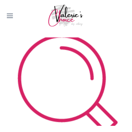
Valerie's Topics
Travel & Culture
Food & Drinks
Happyness & Opmerkelijk
Lifestyle, Sport & Duurzaamheid
Gadgets & Tech
Top 5 van Valerie
Health & Beauty
Huis & Tuin
Nieuws & Media