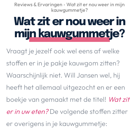
Over Valerie
Reviews & Ervaringen
Wat zit er nou weer in mijn
kauwgummetje?
Over Valerie
Wat zit er nou weer in
De Top 5
mijn kauwgummetje?
Contact
Vraagt je jezelf ook wel eens af welke
VALERIE'S CHOICE
stoffen er in je pakje kauwgom zitten?
Food & Drinks
Health & Beauty
Gadgets
Huis & Tuin
Waarschijnlijk niet. Will Jansen wel, hij
Travel
Lifestyle
heeft het allemaal uitgezocht en er een
boekje van gemaakt met de titel!
Wat zit
er in uw eten?
De volgende stoffen zitter
er overigens in je kauwgummetje: