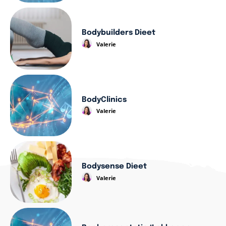
Bodybuilders Dieet
Valerie
BodyClinics
Valerie
Bodysense Dieet
Valerie