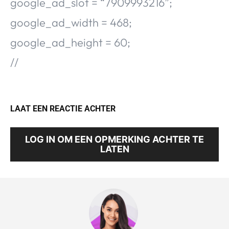
google_ad_slot = “7909993216”;
google_ad_width = 468;
google_ad_height = 60;
//
LAAT EEN REACTIE ACHTER
LOG IN OM EEN OPMERKING ACHTER TE
LATEN