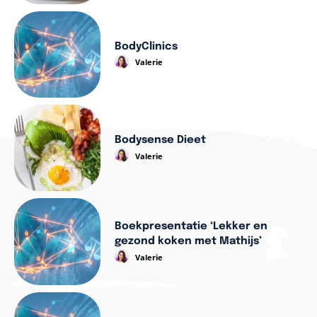
BodyClinics
Valerie
Bodysense Dieet
Valerie
Boekpresentatie ‘Lekker en
gezond koken met Mathijs’
Valerie