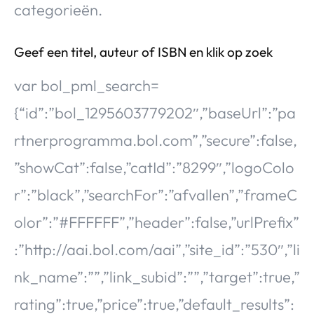
categorieën.
Geef een titel, auteur of ISBN en klik op zoek
var bol_pml_search=
{“id”:”bol_1295603779202″,”baseUrl”:”pa
rtnerprogramma.bol.com”,”secure”:false,
”showCat”:false,”catId”:”8299″,”logoColo
r”:”black”,”searchFor”:”afvallen”,”frameC
olor”:”#FFFFFF”,”header”:false,”urlPrefix”
:”http://aai.bol.com/aai”,”site_id”:”530″,”li
nk_name”:””,”link_subid”:””,”target”:true,”
rating”:true,”price”:true,”default_results”: