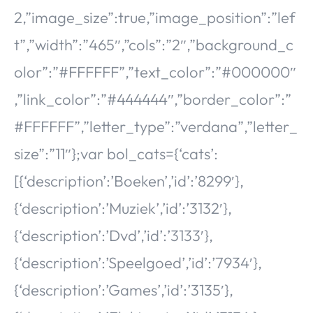
2,”image_size”:true,”image_position”:”lef
t”,”width”:”465″,”cols”:”2″,”background_c
olor”:”#FFFFFF”,”text_color”:”#000000″
,”link_color”:”#444444″,”border_color”:”
#FFFFFF”,”letter_type”:”verdana”,”letter_
size”:”11″};var bol_cats={‘cats’:
[{‘description’:’Boeken’,’id’:’8299′},
{‘description’:’Muziek’,’id’:’3132′},
{‘description’:’Dvd’,’id’:’3133′},
{‘description’:’Speelgoed’,’id’:’7934′},
{‘description’:’Games’,’id’:’3135′},