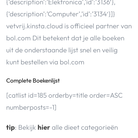
{‘description’:’Elektronica’,’id’:’3136′},
{‘description’:’Computer’,’id’:’3134′}]}
vetvrij.kinsta.cloud is officieel partner van
bol.com Dit betekent dat je alle boeken
uit de onderstaande lijst snel en veilig
kunt bestellen via bol.com
Complete Boekenlijst
[catlist id=185 orderby=title order=ASC
numberposts=-1]
tip
: Bekijk
hier
alle dieet categorieën