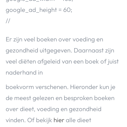
Over Valerie
google_ad_height = 60;
Over Valerie
//
De Top 5
Contact
Er zijn veel boeken over voeding en
gezondheid uitgegeven. Daarnaast zijn
VALERIE'S CHOICE
veel diëten afgeleid van een boek of juist
Food & Drinks
Health & Beauty
Gadgets
Huis & Tuin
naderhand in
Travel
Lifestyle
boekvorm verschenen. Hieronder kun je
de meest gelezen en besproken boeken
over dieet, voeding en gezondheid
vinden. Of bekijk
hier
alle dieet