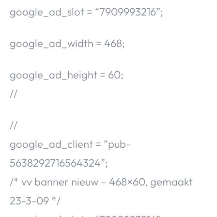
google_ad_slot = “7909993216”;
google_ad_width = 468;
google_ad_height = 60;
//
//
google_ad_client = “pub-
5638292716564324”;
/* vv banner nieuw – 468×60, gemaakt
23-3-09 */