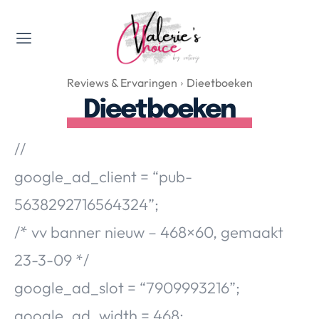
Valerie's Topics
Reviews & Ervaringen
Dieetboeken
Travel & Culture
Dieetboeken
Food & Drinks
Happyness & Opmerkelijk
//
Lifestyle, Sport & Duurzaamheid
google_ad_client = “pub-
Gadgets & Tech
5638292716564324”;
Top 5 van Valerie
Health & Beauty
/* vv banner nieuw – 468×60, gemaakt
Huis & Tuin
23-3-09 */
Nieuws & Media
google_ad_slot = “7909993216”;
google_ad_width = 468;