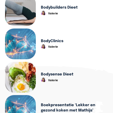
Bodybuilders Dieet
Valerie
BodyClinics
Valerie
Bodysense Dieet
Valerie
Boekpresentatie ‘Lekker en
gezond koken met Mathijs’