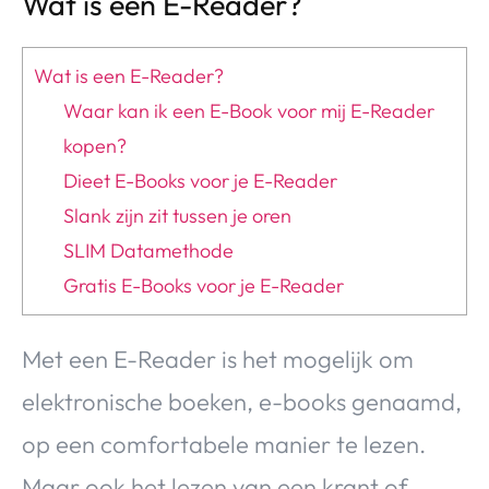
Wat is een E-Reader?
Over Valerie
Over Valerie
Wat is een E-Reader?
De Top 5
Waar kan ik een E-Book voor mij E-Reader
Contact
kopen?
Dieet E-Books voor je E-Reader
VALERIE'S CHOICE
Slank zijn zit tussen je oren
SLIM Datamethode
Food & Drinks
Health & Beauty
Gadgets
Huis & Tuin
Gratis E-Books voor je E-Reader
Travel
Lifestyle
Met een E-Reader is het mogelijk om
elektronische boeken, e-books genaamd,
op een comfortabele manier te lezen.
Maar ook het lezen van een krant of