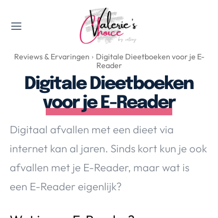
Valerie's Topics
Reviews & Ervaringen
Digitale Dieetboeken voor je E-
Travel & Culture
Reader
Food & Drinks
Digitale Dieetboeken
Happyness & Opmerkelijk
voor je E-Reader
Lifestyle, Sport & Duurzaamheid
Gadgets & Tech
Digitaal afvallen met een dieet via
Top 5 van Valerie
internet kan al jaren. Sinds kort kun je ook
Health & Beauty
afvallen met je E-Reader, maar wat is
Huis & Tuin
Nieuws & Media
een E-Reader eigenlijk?