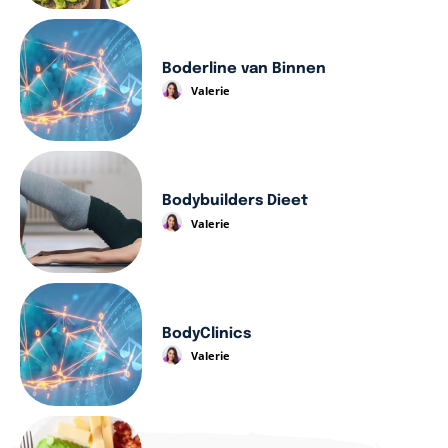
Boderline van Binnen
Valerie
Bodybuilders Dieet
Valerie
BodyClinics
Valerie