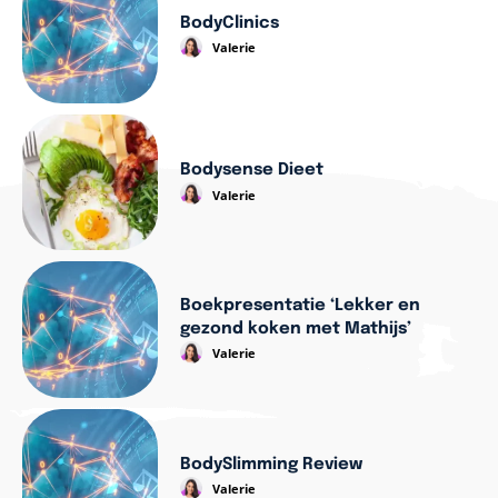
BodyClinics
Valerie
Bodysense Dieet
Valerie
Boekpresentatie ‘Lekker en
gezond koken met Mathijs’
Valerie
BodySlimming Review
Valerie