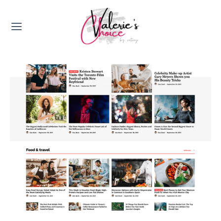
Valerie's Topics
Travel & Culture
Food & Drinks
Happyness & Opmerkelijk
Lifestyle, Sport & Duurzaamheid
Gadgets & Tech
Top 5 van Valerie
Health & Beauty
Huis & Tuin
Nieuws & Media