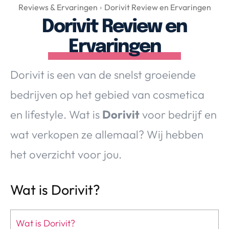
Over Valerie
Reviews & Ervaringen
Dorivit Review en Ervaringen
Dorivit Review en
Over Valerie
De Top 5
Ervaringen
Contact
Dorivit is een van de snelst groeiende
VALERIE'S CHOICE
bedrijven op het gebied van cosmetica
en lifestyle. Wat is
Dorivit
voor bedrijf en
Food & Drinks
Health & Beauty
Gadgets
Huis & Tuin
wat verkopen ze allemaal? Wij hebben
Travel
Lifestyle
het overzicht voor jou.
Wat is Dorivit?
Wat is Dorivit?