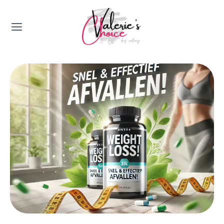
Valerie's Topics
Travel & Culture
Food & Drinks
Happyness & Opmerkelijk
Lifestyle, Sport & Duurzaamheid
Gadgets & Tech
Top 5 van Valerie
Health & Beauty
Huis & Tuin
Nieuws & Media