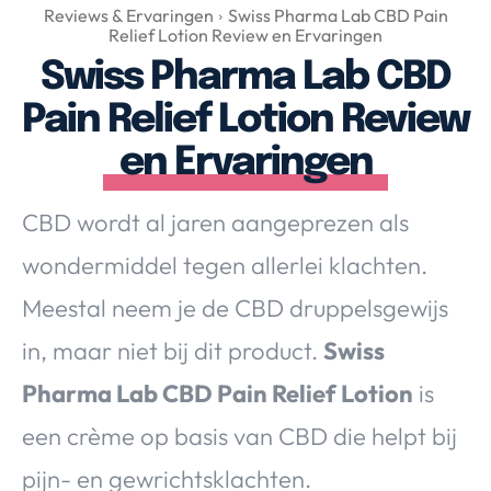
Over Valerie
Reviews & Ervaringen
Swiss Pharma Lab CBD Pain
Relief Lotion Review en Ervaringen
Over Valerie
Swiss Pharma Lab CBD
De Top 5
Pain Relief Lotion Review
Contact
en Ervaringen
VALERIE'S CHOICE
CBD wordt al jaren aangeprezen als
Food & Drinks
Health & Beauty
Gadgets
Huis & Tuin
wondermiddel tegen allerlei klachten.
Travel
Lifestyle
Meestal neem je de CBD druppelsgewijs
in, maar niet bij dit product.
Swiss
Pharma Lab CBD Pain Relief Lotion
is
een crème op basis van CBD die helpt bij
pijn- en gewrichtsklachten.