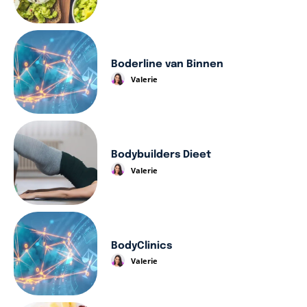
Boderline van Binnen
Valerie
Bodybuilders Dieet
Valerie
BodyClinics
Valerie