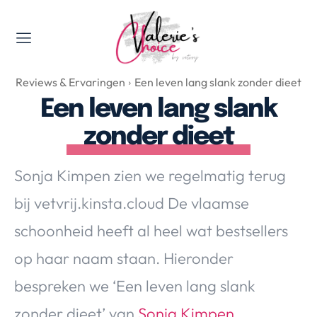
Valerie's Topics
Reviews & Ervaringen
Een leven lang slank zonder dieet
Travel & Culture
Een leven lang slank
Food & Drinks
zonder dieet
Happyness & Opmerkelijk
Lifestyle, Sport & Duurzaamheid
Sonja Kimpen zien we regelmatig terug
Gadgets & Tech
bij vetvrij.kinsta.cloud De vlaamse
Top 5 van Valerie
Health & Beauty
schoonheid heeft al heel wat bestsellers
Huis & Tuin
op haar naam staan. Hieronder
Nieuws & Media
bespreken we ‘Een leven lang slank
zonder dieet’ van
Sonja Kimpen
.