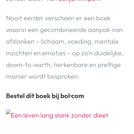
Over Valerie
Over Valerie
Nooit eerder verscheen er een boek
De Top 5
waarin een gecombineerde aanpak van
Contact
afslanken – lichaam, voeding, mentale
inzichten en emoties – op zo’n duidelijke,
VALERIE'S CHOICE
down-to-earth, herkenbare en prettige
Food & Drinks
Health & Beauty
Gadgets
Huis & Tuin
manier wordt besproken.
Travel
Lifestyle
Bestel dit boek bij bol·com